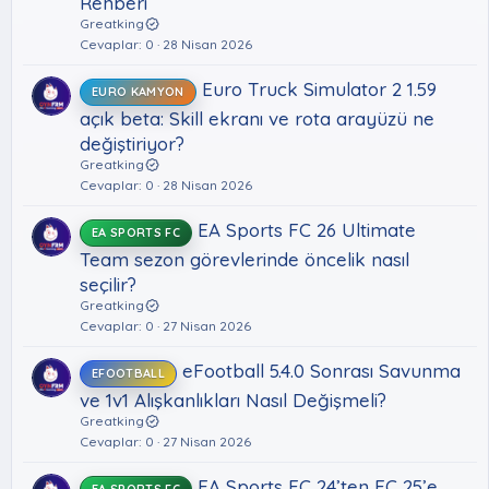
Rehberi
Greatking
Cevaplar
0
28 Nisan 2026
Euro Truck Simulator 2 1.59
EURO KAMYON
açık beta: Skill ekranı ve rota arayüzü ne
değiştiriyor?
Greatking
Cevaplar
0
28 Nisan 2026
EA Sports FC 26 Ultimate
EA SPORTS FC
Team sezon görevlerinde öncelik nasıl
seçilir?
Greatking
Cevaplar
0
27 Nisan 2026
eFootball 5.4.0 Sonrası Savunma
EFOOTBALL
ve 1v1 Alışkanlıkları Nasıl Değişmeli?
Greatking
Cevaplar
0
27 Nisan 2026
EA Sports FC 24’ten FC 25’e