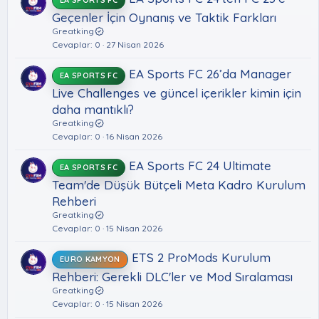
EA SPORTS FC
Geçenler İçin Oynanış ve Taktik Farkları
Greatking
Cevaplar
0
27 Nisan 2026
EA Sports FC 26’da Manager
EA SPORTS FC
Live Challenges ve güncel içerikler kimin için
daha mantıklı?
Greatking
Cevaplar
0
16 Nisan 2026
EA Sports FC 24 Ultimate
EA SPORTS FC
Team'de Düşük Bütçeli Meta Kadro Kurulum
Rehberi
Greatking
Cevaplar
0
15 Nisan 2026
ETS 2 ProMods Kurulum
EURO KAMYON
Rehberi: Gerekli DLC'ler ve Mod Sıralaması
Greatking
Cevaplar
0
15 Nisan 2026