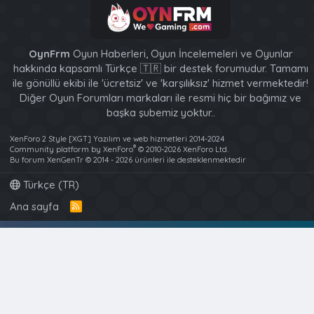
OynFrm
Oyun Haberleri, Oyun İncelemeleri ve Oyunlar
hakkında kapsamlı Türkçe 🇹🇷 bir destek forumudur. Tamamı
ile gönüllü ekibi ile 'ücretsiz' ve 'karşılıksız' hizmet vermektedir!
Diğer Oyun Forumları markaları ile resmi hiç bir bağımız ve
başka şubemiz yoktur..
XenForo 2 Style [XGT] Yazılım ve web hizmetleri 2014-2024
®
Community platform by XenForo
© 2010-2026 XenForo Ltd.
Bu forum XenGenTr © 2014 - 2026 ürünleri ile desteklenmektedir
Türkçe (TR)
Ana sayfa
R
S
S