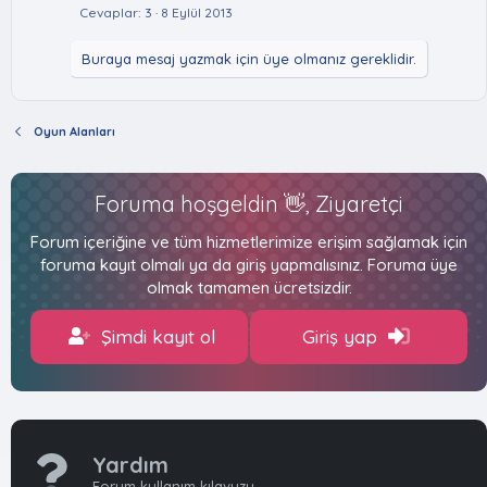
Cevaplar
3
8 Eylül 2013
Buraya mesaj yazmak için üye olmanız gereklidir.
Oyun Alanları
Foruma hoşgeldin 👋, Ziyaretçi
Forum içeriğine ve tüm hizmetlerimize erişim sağlamak için
foruma kayıt olmalı ya da giriş yapmalısınız. Foruma üye
olmak tamamen ücretsizdir.
Şimdi kayıt ol
Giriş yap
Yardım
Forum kullanım kılavuzu