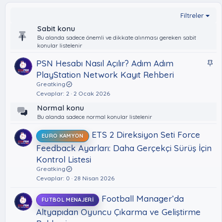
Filtreler
Sabit konu
Bu alanda sadece önemli ve dikkate alınması gereken sabit
konular listelenir
S
PSN Hesabı Nasıl Açılır? Adım Adım
a
PlayStation Network Kayıt Rehberi
b
Greatking
i
Cevaplar
2
2 Ocak 2026
t
Normal konu
Bu alanda sadece normal konular listelenir
ETS 2 Direksiyon Seti Force
EURO KAMYON
Feedback Ayarları: Daha Gerçekçi Sürüş İçin
Kontrol Listesi
Greatking
Cevaplar
0
28 Nisan 2026
Football Manager’da
FUTBOL MENAJERI
Altyapıdan Oyuncu Çıkarma ve Geliştirme