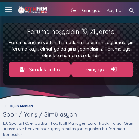
Giriş yap
Kayıt ol
Foruma hoşgeldin 👋, Ziyaretçi
Forum içeriğine ve tüm hizmetlerimize erişim sağlamak için
foruma kayıt olmalı ya da giriş yapmalısınız. Foruma üye
olmak tamamen ücretsizdir.
Şimdi kayıt ol
Giriş yap
Oyun Alanları
Spor / Yarış / Simülasyon
EA Sports FC, eFootball, Football Manager, Euro Truck, Forza, Gran
Turismo ve benzeri spor-yarış-simülasyon oyunları bu forumda
konuşulur.