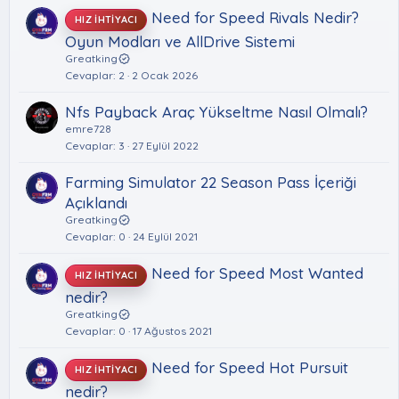
Need for Speed Rivals Nedir?
HIZ İHTIYACI
Oyun Modları ve AllDrive Sistemi
Greatking
Cevaplar
2
2 Ocak 2026
Nfs Payback Araç Yükseltme Nasıl Olmalı?
emre728
Cevaplar
3
27 Eylül 2022
Farming Simulator 22 Season Pass İçeriği
Açıklandı
Greatking
Cevaplar
0
24 Eylül 2021
Need for Speed Most Wanted
HIZ İHTIYACI
nedir?
Greatking
Cevaplar
0
17 Ağustos 2021
Need for Speed Hot Pursuit
HIZ İHTIYACI
nedir?