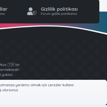
llar
Gizlilik politikası
ımız
Forum gizlilik politikamız
kçe 🇹🇷 bir
 vermektedir!
 yoktur..
tmanıza yardımcı olmak için çerezler kullanır.
 olursunuz.
Ana sayfa
R
S