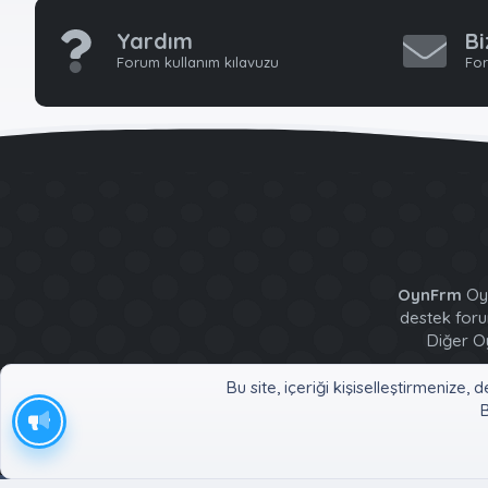
Yardım
Bi
Forum kullanım kılavuzu
For
OynFrm
Oyu
destek forum
Diğer Oy
Bu site, içeriği kişiselleştirmeniz
B
Türkçe (TR)