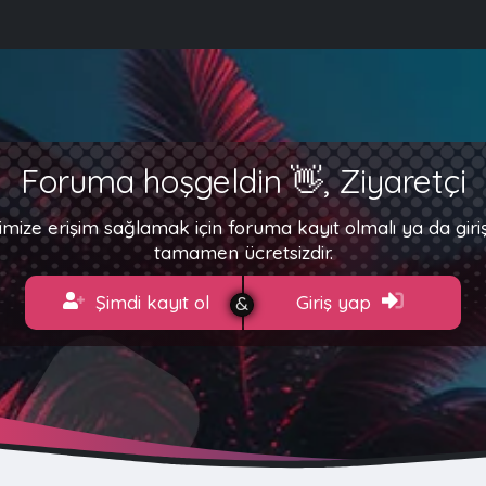
Foruma hoşgeldin 👋, Ziyaretçi
imize erişim sağlamak için foruma kayıt olmalı ya da gir
tamamen ücretsizdir.
Şimdi kayıt ol
Giriş yap