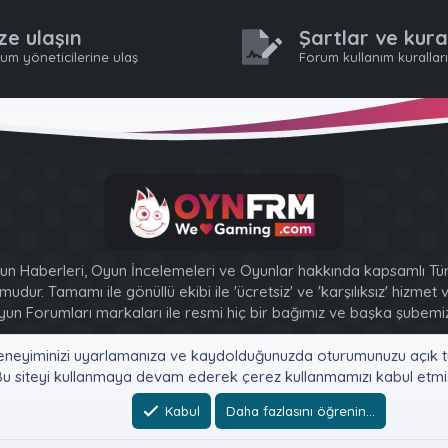
ze ulaşın
Şartlar ve kura
um yöneticilerine ulaş
Forum kullanım kurallar
n Haberleri, Oyun İncelemeleri ve Oyunlar hakkında kapsamlı Tür
udur. Tamamı ile gönüllü ekibi ile 'ücretsiz' ve 'karşılıksız' hizmet
un Forumları markaları ile resmi hiç bir bağımız ve başka şubemiz
XenForo 2 Style [XGT] Yazılım ve web hizmetleri 2014-2024
e, deneyiminizi uyarlamanıza ve kaydolduğunuzda oturumunuzu açık tu
®
Community platform by XenForo
© 2010-2026 XenForo Ltd.
u siteyi kullanmaya devam ederek çerez kullanmamızı kabul etmiş
Bu forum XenGenTr © 2014 - 2026 ürünleri ile desteklenmektedir
Kabul
Daha fazlasını öğrenin…