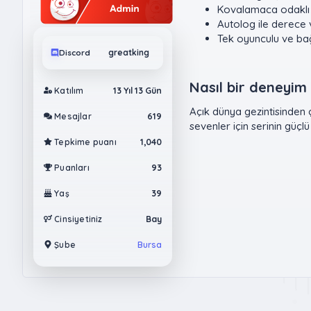
Kovalamaca odaklı 
Autolog ile derece 
Tek oyunculu ve bağl
Discord
greatking
Nasıl bir deneyim 
Katılım
13 Yıl 13 Gün
Açık dünya gezintisinden ç
Mesajlar
619
sevenler için serinin güçlü
Tepkime puanı
1,040
Puanları
93
Yaş
39
Cinsiyetiniz
Bay
Şube
Bursa