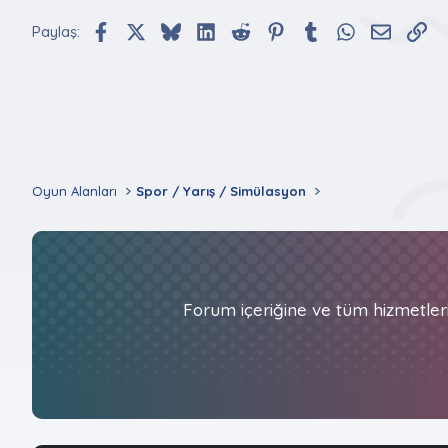
Facebook
X (Twitter)
Bluesky
LinkedIn
Reddit
Pinterest
Tumblr
WhatsApp
E-posta
Bağ
Paylaş:
Oyun Alanları
Spor / Yarış / Simülasyon
Forum içeriğine ve tüm hizmetler