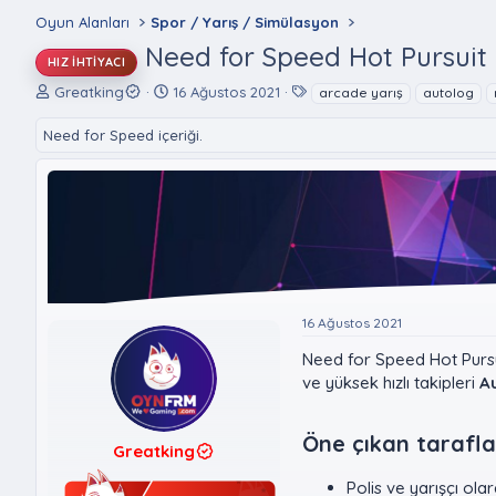
Oyun Alanları
Spor / Yarış / Simülasyon
Need for Speed Hot Pursuit 
HIZ İHTIYACI
K
B
E
Greatking
16 Ağustos 2021
arcade yarış
autolog
o
a
t
n
ş
i
Need for Speed içeriği.
u
l
k
y
a
e
u
n
t
B
g
l
a
ı
e
ş
ç
r
l
t
a
a
t
r
16 Ağustos 2021
a
i
n
h
Need for Speed Hot Pursui
i
ve yüksek hızlı takipleri
A
Öne çıkan taraflar
Greatking
Polis ve yarışçı ola