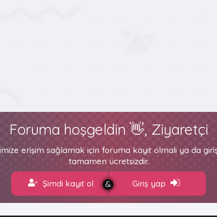
lantı
Foruma hoşgeldin 👋, Ziyaretçi
imize erişim sağlamak için foruma kayıt olmalı ya da gir
tamamen ücretsizdir.
Şimdi kayıt ol
Giriş yap