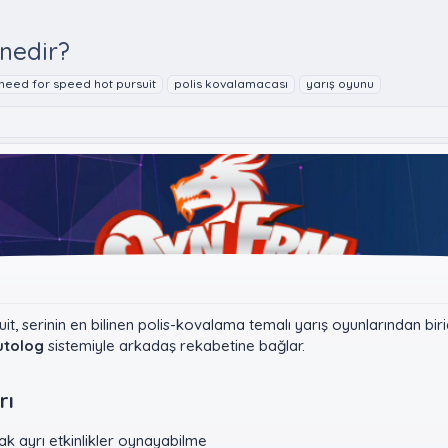
nedir?
need for speed hot pursuit
polis kovalamacası
yarış oyunu
t, serinin en bilinen polis-kovalama temalı yarış oyunlarından bir
utolog
sistemiyle arkadaş rekabetine bağlar.
ı​
rak ayrı etkinlikler oynayabilme