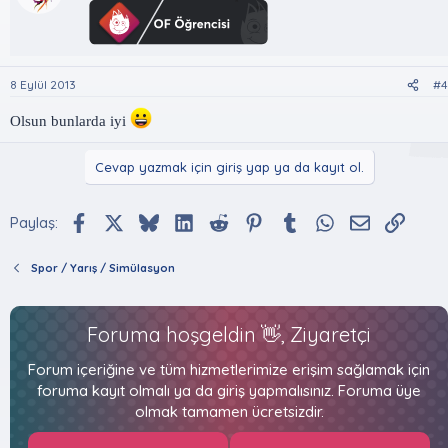
8 Eylül 2013
#4
Olsun bunlarda iyi
Cevap yazmak için giriş yap ya da kayıt ol.
Facebook
X (Twitter)
Bluesky
LinkedIn
Reddit
Pinterest
Tumblr
WhatsApp
E-posta
Bağlan
Paylaş:
Spor / Yarış / Simülasyon
Foruma hoşgeldin 👋, Ziyaretçi
Forum içeriğine ve tüm hizmetlerimize erişim sağlamak için
foruma kayıt olmalı ya da giriş yapmalısınız. Foruma üye
olmak tamamen ücretsizdir.