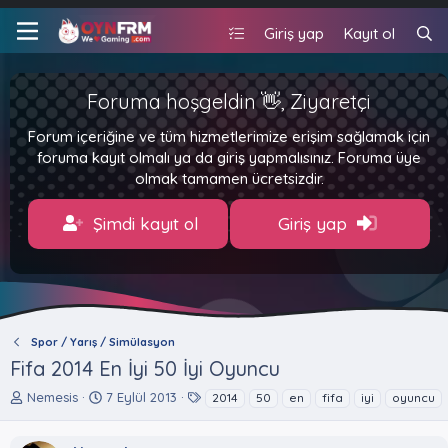
Giriş yap
Kayıt ol
Foruma hoşgeldin 👋, Ziyaretçi
Forum içeriğine ve tüm hizmetlerimize erişim sağlamak için
foruma kayıt olmalı ya da giriş yapmalısınız. Foruma üye
olmak tamamen ücretsizdir.
Şimdi kayıt ol
Giriş yap
Spor / Yarış / Simülasyon
Fifa 2014 En İyi 50 İyi Oyuncu
K
B
E
Nemesis
7 Eylül 2013
2014
50
en
fifa
iyi
oyuncu
o
a
t
n
ş
i