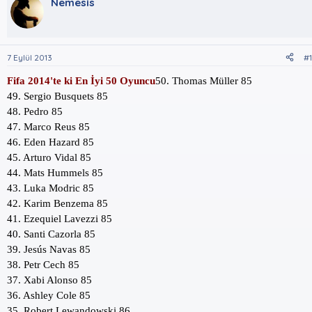
u
Nemesis
l
k
y
a
e
u
n
t
B
g
l
a
ı
e
7 Eylül 2013
#1
ş
ç
r
l
t
Fifa 2014'te ki En İyi 50 Oyuncu
50. Thomas Müller 85
a
a
49. Sergio Busquets 85
t
r
48. Pedro 85
a
i
47. Marco Reus 85
n
h
i
46. Eden Hazard 85
45. Arturo Vidal 85
44. Mats Hummels 85
43. Luka Modric 85
42. Karim Benzema 85
41. Ezequiel Lavezzi 85
40. Santi Cazorla 85
39. Jesús Navas 85
38. Petr Cech 85
37. Xabi Alonso 85
36. Ashley Cole 85
35. Robert Lewandowski 86