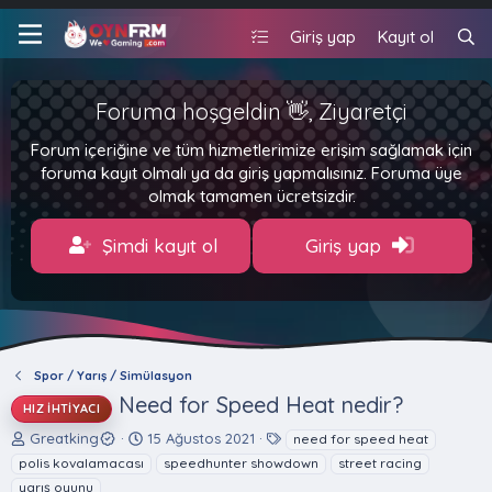
Giriş yap
Kayıt ol
Foruma hoşgeldin 👋, Ziyaretçi
Forum içeriğine ve tüm hizmetlerimize erişim sağlamak için
foruma kayıt olmalı ya da giriş yapmalısınız. Foruma üye
olmak tamamen ücretsizdir.
Şimdi kayıt ol
Giriş yap
Spor / Yarış / Simülasyon
Need for Speed Heat nedir?
HIZ İHTIYACI
K
B
E
Greatking
15 Ağustos 2021
need for speed heat
o
a
t
polis kovalamacası
speedhunter showdown
street racing
n
ş
i
yarış oyunu