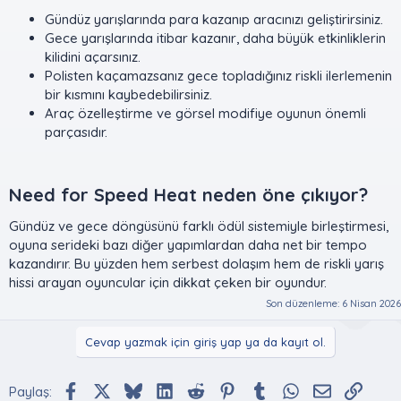
Gündüz yarışlarında para kazanıp aracınızı geliştirirsiniz.
Gece yarışlarında itibar kazanır, daha büyük etkinliklerin
kilidini açarsınız.
Polisten kaçamazsanız gece topladığınız riskli ilerlemenin
bir kısmını kaybedebilirsiniz.
Araç özelleştirme ve görsel modifiye oyunun önemli
parçasıdır.
Need for Speed Heat neden öne çıkıyor?​
Gündüz ve gece döngüsünü farklı ödül sistemiyle birleştirmesi,
oyuna serideki bazı diğer yapımlardan daha net bir tempo
kazandırır. Bu yüzden hem serbest dolaşım hem de riskli yarış
hissi arayan oyuncular için dikkat çeken bir oyundur.
Son düzenleme:
6 Nisan 2026
Cevap yazmak için giriş yap ya da kayıt ol.
Facebook
X (Twitter)
Bluesky
LinkedIn
Reddit
Pinterest
Tumblr
WhatsApp
E-posta
Bağlan
Paylaş: