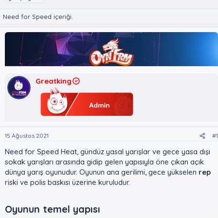
u
l
k
y
a
e
Need for Speed içeriği.
u
n
t
B
g
l
a
ı
e
ş
ç
r
l
t
a
a
t
r
Greatking
a
i
n
h
i
15 Ağustos 2021
#1
Need for Speed Heat, gündüz yasal yarışlar ve gece yasa dışı
sokak yarışları arasında gidip gelen yapısıyla öne çıkan açık
dünya yarış oyunudur. Oyunun ana gerilimi, gece yükselen
rep
riski ve polis baskısı üzerine kuruludur.
Oyunun temel yapısı​