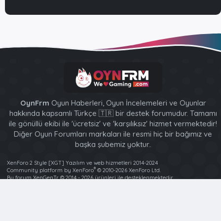
OynFrm
Oyun Haberleri, Oyun İncelemeleri ve Oyunlar
hakkında kapsamlı Türkçe 🇹🇷 bir destek forumudur. Tamamı
ile gönüllü ekibi ile 'ücretsiz' ve 'karşılıksız' hizmet vermektedir!
Diğer Oyun Forumları markaları ile resmi hiç bir bağımız ve
başka şubemiz yoktur..
XenForo 2 Style [XGT] Yazılım ve web hizmetleri 2014-2024
®
Community platform by XenForo
© 2010-2026 XenForo Ltd.
Bu forum XenGenTr © 2014 - 2026 ürünleri ile desteklenmektedir
Türkçe (TR)
Ana sayfa
R
S