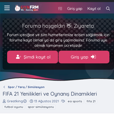
Giriş yap
Kayıt ol
Foruma hoşgeldin 👋, Ziyaretçi
Forum içeriğine ve tüm hizmetlerimize erişim sağlamak için
foruma kayıt olmalı ya da giriş yapmalısınız. Foruma üye
olmak tamamen ücretsizdir.
Şimdi kayıt ol
Giriş yap
Spor / Yarış / Simülasyon
FIFA 21 Yenilikleri ve Oynanış Dinamikleri
K
B
E
Greatking
13 Ağustos 2021
ea sports
fifa 21
o
a
t
futbol oyunu
spor simülasyonu
n
ş
i