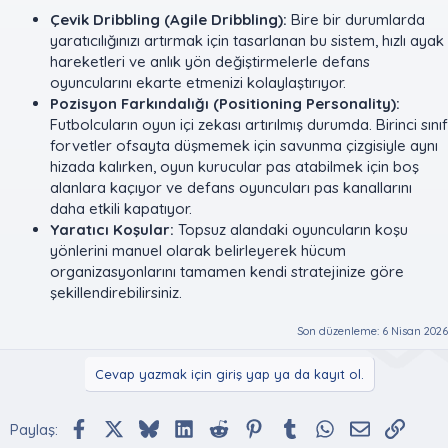
Çevik Dribbling (Agile Dribbling):
Bire bir durumlarda
yaratıcılığınızı artırmak için tasarlanan bu sistem, hızlı ayak
hareketleri ve anlık yön değiştirmelerle defans
oyuncularını ekarte etmenizi kolaylaştırıyor.
Pozisyon Farkındalığı (Positioning Personality):
Futbolcuların oyun içi zekası artırılmış durumda. Birinci sınıf
forvetler ofsayta düşmemek için savunma çizgisiyle aynı
hizada kalırken, oyun kurucular pas atabilmek için boş
alanlara kaçıyor ve defans oyuncuları pas kanallarını
daha etkili kapatıyor.
Yaratıcı Koşular:
Topsuz alandaki oyuncuların koşu
yönlerini manuel olarak belirleyerek hücum
organizasyonlarını tamamen kendi stratejinize göre
şekillendirebilirsiniz.
Son düzenleme:
6 Nisan 2026
Cevap yazmak için giriş yap ya da kayıt ol.
Facebook
X (Twitter)
Bluesky
LinkedIn
Reddit
Pinterest
Tumblr
WhatsApp
E-posta
Bağlan
Paylaş: