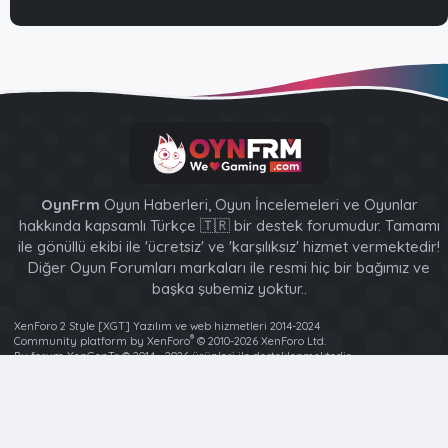
OynFrm
Oyun Haberleri, Oyun İncelemeleri ve Oyunlar
hakkında kapsamlı Türkçe 🇹🇷 bir destek forumudur. Tamamı
ile gönüllü ekibi ile 'ücretsiz' ve 'karşılıksız' hizmet vermektedir!
Diğer Oyun Forumları markaları ile resmi hiç bir bağımız ve
başka şubemiz yoktur..
XenForo 2 Style [XGT] Yazılım ve web hizmetleri 2014-2024
®
Community platform by XenForo
© 2010-2026 XenForo Ltd.
Bu forum XenGenTr © 2014 - 2026 ürünleri ile desteklenmektedir
Türkçe (TR)
Ana sayfa
R
S