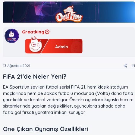
u
l
k
y
a
e
u
n
t
B
g
l
a
ı
e
ş
ç
r
Greatking
l
t
a
a
t
r
a
i
n
h
i
13 Ağustos 2021
#1
FIFA 21'de Neler Yeni?​
EA Sports'un sevilen futbol serisi FIFA 21, hem klasik stadyum
maçlarında hem de sokak futbolu modunda (Volta) daha fazla
yaratıcılık ve kontrol vadediyor. Önceki oyunlara kıyasla hücum
sistemlerinde yapılan değişiklikler, oyunculara sahada daha
fazla gol fırsatı yaratma imkanı sunuyor.
Öne Çıkan Oynanış Özellikleri​