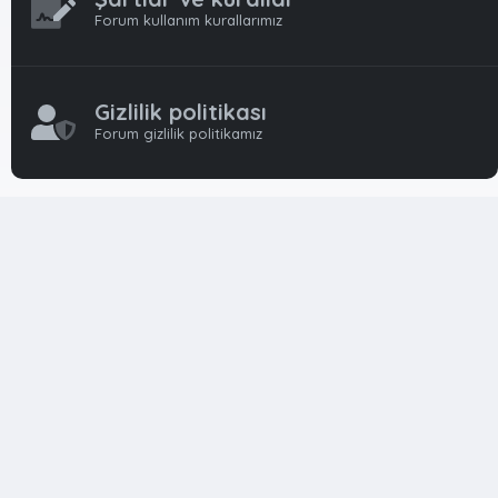
Forum kullanım kurallarımız
Gizlilik politikası
Forum gizlilik politikamız
OynFrm
Oyun Haberleri, Oyun İncelemeleri ve Oyunlar
hakkında kapsamlı Türkçe 🇹🇷 bir destek forumudur. Tamamı
ile gönüllü ekibi ile 'ücretsiz' ve 'karşılıksız' hizmet vermektedir!
Diğer Oyun Forumları markaları ile resmi hiç bir bağımız ve
başka şubemiz yoktur..