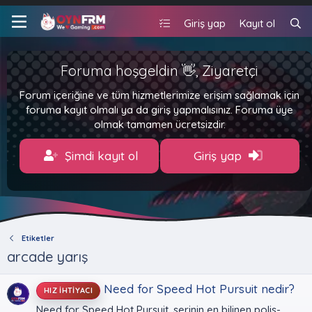
Giriş yap
Kayıt ol
Foruma hoşgeldin 👋, Ziyaretçi
Forum içeriğine ve tüm hizmetlerimize erişim sağlamak için
foruma kayıt olmalı ya da giriş yapmalısınız. Foruma üye
olmak tamamen ücretsizdir.
Şimdi kayıt ol
Giriş yap
Etiketler
arcade yarış
Need for Speed Hot Pursuit nedir?
HIZ İHTIYACI
Need for Speed Hot Pursuit, serinin en bilinen polis-