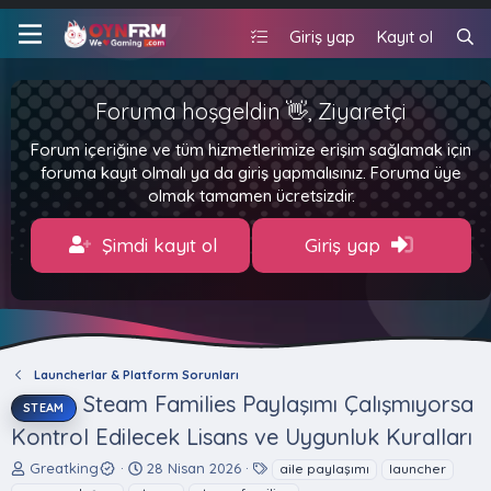
Giriş yap
Kayıt ol
Foruma hoşgeldin 👋, Ziyaretçi
Forum içeriğine ve tüm hizmetlerimize erişim sağlamak için
foruma kayıt olmalı ya da giriş yapmalısınız. Foruma üye
olmak tamamen ücretsizdir.
Şimdi kayıt ol
Giriş yap
Launcherlar & Platform Sorunları
Steam Families Paylaşımı Çalışmıyorsa
STEAM
Kontrol Edilecek Lisans ve Uygunluk Kuralları
K
B
E
Greatking
28 Nisan 2026
aile paylaşımı
launcher
o
a
t