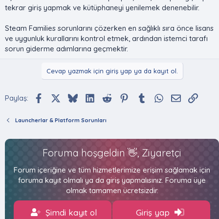
tekrar giriş yapmak ve kütüphaneyi yenilemek denenebilir.
Steam Families sorunlarını çözerken en sağlıklı sıra önce lisans
ve uygunluk kurallarını kontrol etmek, ardından istemci tarafı
sorun giderme adımlarına geçmektir.
Cevap yazmak için giriş yap ya da kayıt ol.
Facebook
X (Twitter)
Bluesky
LinkedIn
Reddit
Pinterest
Tumblr
WhatsApp
E-posta
Bağlan
Paylaş:
Launcherlar & Platform Sorunları
Foruma hoşgeldin 👋, Ziyaretçi
Forum içeriğine ve tüm hizmetlerimize erişim sağlamak için
foruma kayıt olmalı ya da giriş yapmalısınız. Foruma üye
olmak tamamen ücretsizdir.
Şimdi kayıt ol
Giriş yap