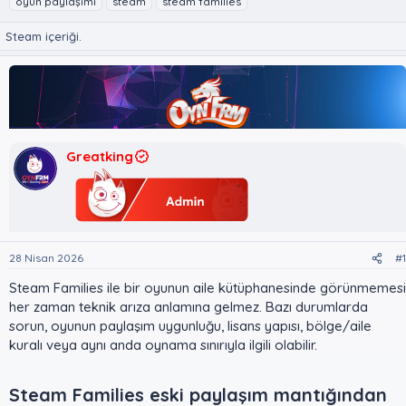
oyun paylaşımı
steam
steam families
n
ş
i
u
l
k
Steam içeriği.
y
a
e
u
n
t
B
g
l
a
ı
e
ş
ç
r
l
t
a
a
Greatking
t
r
a
i
n
h
i
28 Nisan 2026
#1
Steam Families ile bir oyunun aile kütüphanesinde görünmemesi
her zaman teknik arıza anlamına gelmez. Bazı durumlarda
sorun, oyunun paylaşım uygunluğu, lisans yapısı, bölge/aile
kuralı veya aynı anda oynama sınırıyla ilgili olabilir.
Steam Families eski paylaşım mantığından