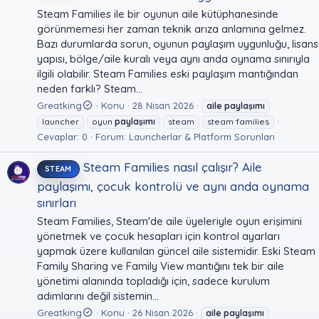
Steam Families ile bir oyunun aile kütüphanesinde
görünmemesi her zaman teknik arıza anlamına gelmez.
Bazı durumlarda sorun, oyunun paylaşım uygunluğu, lisans
yapısı, bölge/aile kuralı veya aynı anda oynama sınırıyla
ilgili olabilir. Steam Families eski paylaşım mantığından
neden farklı? Steam...
Greatking
Konu
28 Nisan 2026
aile
paylaşımı
launcher
oyun
paylaşımı
steam
steam families
Cevaplar: 0
Forum:
Launcherlar & Platform Sorunları
Steam Families nasıl çalışır? Aile
STEAM
paylaşımı, çocuk kontrolü ve aynı anda oynama
sınırları
Steam Families, Steam'de aile üyeleriyle oyun erişimini
yönetmek ve çocuk hesapları için kontrol ayarları
yapmak üzere kullanılan güncel aile sistemidir. Eski Steam
Family Sharing ve Family View mantığını tek bir aile
yönetimi alanında topladığı için, sadece kurulum
adımlarını değil sistemin...
Greatking
Konu
26 Nisan 2026
aile
paylaşımı