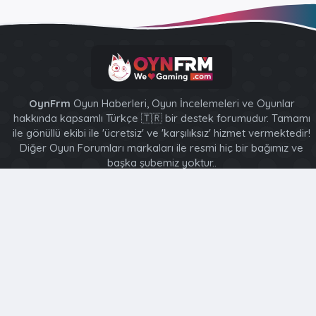
OynFrm
Oyun Haberleri, Oyun İncelemeleri ve Oyunlar
hakkında kapsamlı Türkçe 🇹🇷 bir destek forumudur. Tamamı
ile gönüllü ekibi ile 'ücretsiz' ve 'karşılıksız' hizmet vermektedir!
Diğer Oyun Forumları markaları ile resmi hiç bir bağımız ve
başka şubemiz yoktur..
XenForo 2 Style [XGT] Yazılım ve web hizmetleri 2014-2024
®
Community platform by XenForo
© 2010-2026 XenForo Ltd.
Bu forum XenGenTr © 2014 - 2026 ürünleri ile desteklenmektedir
Türkçe (TR)
Ana sayfa
R
S
S
Bu site, içeriği kişiselleştirmenize, deneyiminizi uyarlamanıza
ve kaydolduğunuzda oturumunuzu açık tutmanıza yardımcı
olmak için çerezler kullanır.