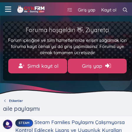
Giriş yap
Kayıt ol
Foruma hoşgeldin 👋, Ziyaretçi
Forum içeriğine ve tüm hizmetlerimize erişim sağlamak için
foruma kayıt olmalı ya da giriş yapmalısınız. Foruma üye
olmak tamamen ücretsizdir.
Şimdi kayıt ol
Giriş yap
Etiketler
aile paylaşımı
Steam Families Paylaşımı Çalışmıyorsa
STEAM
Kontrol Edilecek Lisans ve Uygunluk Kuralları