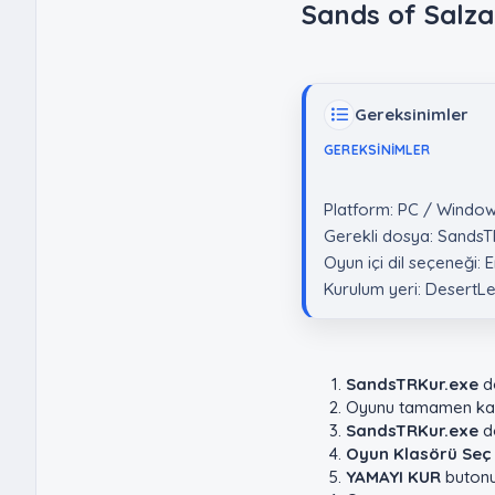
Sands of Salz
Gereksinimler
GEREKSINIMLER
Platform: PC / Windo
Gerekli dosya: SandsT
Oyun içi dil seçeneği: E
Kurulum yeri: DesertL
SandsTRKur.exe
do
Oyunu tamamen kap
SandsTRKur.exe
do
Oyun Klasörü Seç
YAMAYI KUR
butonun