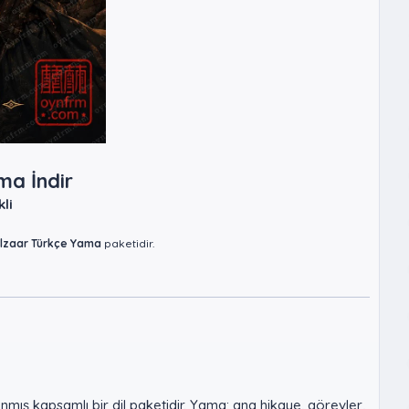
ma İndir
li
lzaar Türkçe Yama
paketidir.
nmış kapsamlı bir dil paketidir. Yama; ana hikaye, görevler,