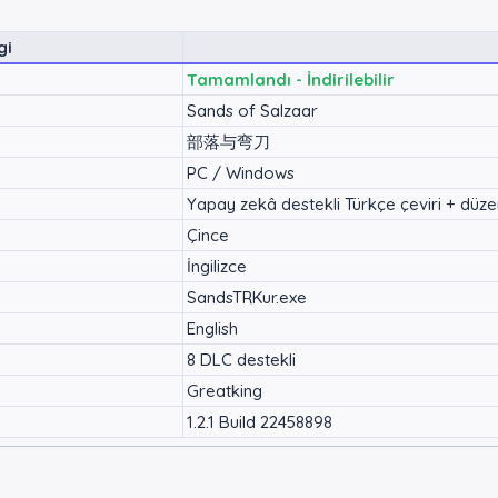
gi
Tamamlandı - İndirilebilir
Sands of Salzaar
部落与弯刀
PC / Windows
Yapay zekâ destekli Türkçe çeviri + düz
Çince
İngilizce
SandsTRKur.exe
English
8 DLC destekli
Greatking
1.2.1 Build 22458898