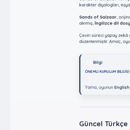
karakter diyalogları, eşya
Sands of Salzaar
, oriji
alınmış,
İngilizce dil dos
Çeviri süreci yapay zekâ 
düzenlenmiştir. Amaç, oyu
Bilgi
ÖNEMLI KURULUM BILGISI
Yama, oyunun
English
Güncel Türkçe Y