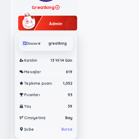
Greatking
Discord
greatking
Katılım
13 Yıl 14 Gün
Mesajlar
619
Tepkime puanı
1,052
Puanları
93
Yaş
39
Cinsiyetiniz
Bay
Şube
Bursa