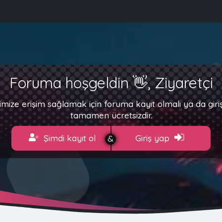
Foruma hoşgeldin 👋, Ziyaretçi
imize erişim sağlamak için foruma kayıt olmalı ya da gir
tamamen ücretsizdir.
Şimdi kayıt ol
Giriş yap