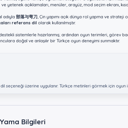
 ve yetenek açıklamaları, menüler, arayüz, mod seçim ekranı, kısayo
nal adıyla
部落与弯刀
, Çin yapımı açık dünya rol yapma ve strateji
yaları referans dil
olarak kullanılmıştır.
destekli sistemlerle hazırlanmış; ardından oyun terimleri, görev b
nculara doğal ve anlaşılır bir Türkçe oyun deneyimi sunmaktır.
dil seçeneği üzerine uygulanır. Türkçe metinleri görmek için oyun
ama Bilgileri​