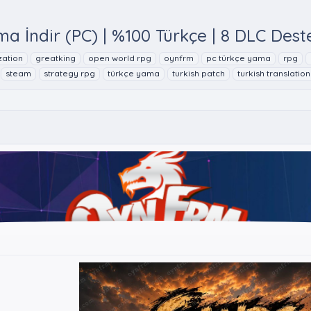
a İndir (PC) | %100 Türkçe | 8 DLC Dest
zation
greatking
open world rpg
oynfrm
pc türkçe yama
rpg
steam
strategy rpg
türkçe yama
turkish patch
turkish translation