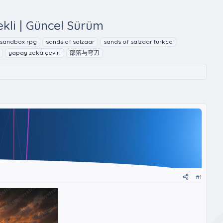
ekli | Güncel Sürüm
sandbox rpg
sands of salzaar
sands of salzaar türkçe
yapay zekâ çeviri
部落与弯刀
#1