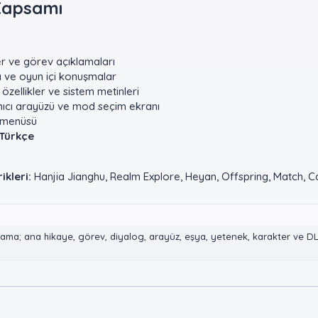
apsamı​
r ve görev açıklamaları
ı ve oyun içi konuşmalar
 özellikler ve sistem metinleri
nıcı arayüzü ve mod seçim ekranı
r menüsü
 Türkçe
ikleri:
Hanjia Jianghu, Realm Explore, Heyan, Offspring, Match, Capt
ama; ana hikaye, görev, diyalog, arayüz, eşya, yetenek, karakter ve D