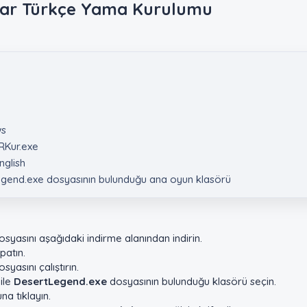
aar Türkçe Yama Kurulumu​
ws
RKur.exe
nglish
egend.exe dosyasının bulunduğu ana oyun klasörü
syasını aşağıdaki indirme alanından indirin.
atın.
syasını çalıştırın.
ile
DesertLegend.exe
dosyasının bulunduğu klasörü seçin.
a tıklayın.