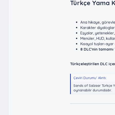
Türkçe Yama K
Ana hikaye, görevle
Karakter diyaloglar
Eşyalar, yetenekler,
Menüler, HUD, kulla
Kısayol tuşları aya
8 DLC'nin tamamı
Türkçeleştirilen DLC içer
Çeviri Durumu' Alıntı:
Sands of Salzaar Türkçe Y
oynanabilir durumdadır.