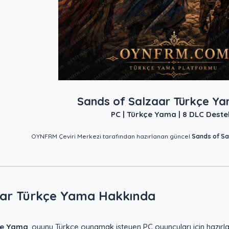
Sands of Salzaar Türkçe Ya
PC | Türkçe Yama | 8 DLC Destek
OYNFRM Çeviri Merkezi tarafından hazırlanan güncel
Sands of Sa
aar Türkçe Yama Hakkında​
çe Yama
, oyunu Türkçe oynamak isteyen PC oyuncuları için hazırla