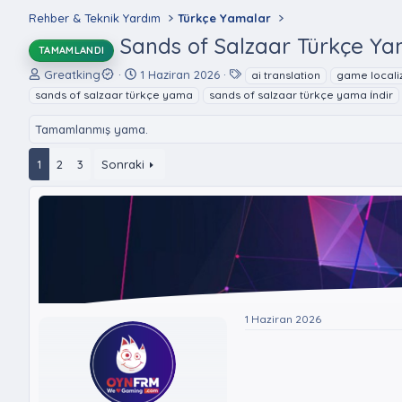
Rehber & Teknik Yardım
Türkçe Yamalar
Sands of Salzaar Türkçe Yam
TAMAMLANDI
K
B
E
Greatking
1 Haziran 2026
ai translation
game locali
o
a
t
sands of salzaar türkçe yama
sands of salzaar türkçe yama i̇ndir
n
ş
i
u
l
k
Tamamlanmış yama.
y
a
e
u
n
t
1
2
3
Sonraki
B
g
l
a
ı
e
ş
ç
r
l
t
a
a
t
r
a
i
n
h
i
1 Haziran 2026