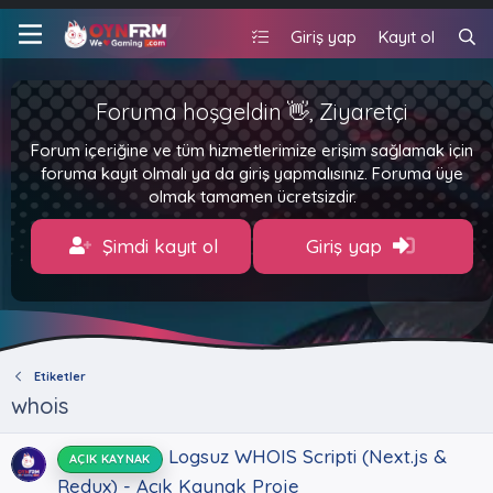
Giriş yap
Kayıt ol
Foruma hoşgeldin 👋, Ziyaretçi
Forum içeriğine ve tüm hizmetlerimize erişim sağlamak için
foruma kayıt olmalı ya da giriş yapmalısınız. Foruma üye
olmak tamamen ücretsizdir.
Şimdi kayıt ol
Giriş yap
Etiketler
whois
Logsuz WHOIS Scripti (Next.js &
AÇIK KAYNAK
Redux) - Açık Kaynak Proje