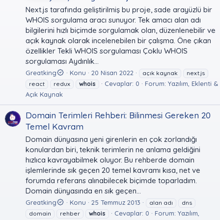
Next.js tarafında geliştirilmiş bu proje, sade arayüzlü bir
WHOIS sorgulama aracı sunuyor. Tek amacı alan adı
bilgilerini hızlı biçimde sorgulamak olan, düzenlenebilir ve
açık kaynak olarak incelenebilen bir çalışma. Öne çıkan
özellikler Tekli WHOIS sorgulaması Çoklu WHOIS
sorgulaması Aydınlık...
Greatking
Konu
20 Nisan 2022
açık kaynak
next.js
Cevaplar: 0
Forum:
Yazılım, Eklenti &
react
redux
whois
Açık Kaynak
Domain Terimleri Rehberi: Bilinmesi Gereken 20
Temel Kavram
Domain dünyasına yeni girenlerin en çok zorlandığı
konulardan biri, teknik terimlerin ne anlama geldiğini
hızlıca kavrayabilmek oluyor. Bu rehberde domain
işlemlerinde sık geçen 20 temel kavramı kısa, net ve
forumda referans alınabilecek biçimde toparladım.
Domain dünyasında en sık geçen...
Greatking
Konu
25 Temmuz 2013
alan adı
dns
Cevaplar: 0
Forum:
Yazılım,
domain
rehber
whois