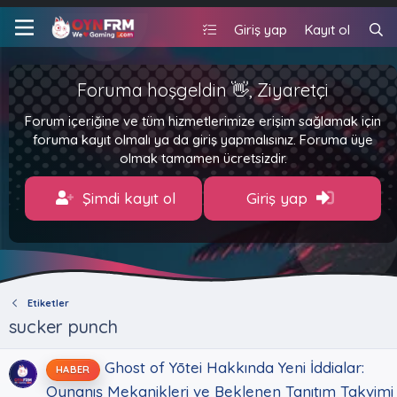
Giriş yap
Kayıt ol
Foruma hoşgeldin 👋, Ziyaretçi
Forum içeriğine ve tüm hizmetlerimize erişim sağlamak için
foruma kayıt olmalı ya da giriş yapmalısınız. Foruma üye
olmak tamamen ücretsizdir.
Şimdi kayıt ol
Giriş yap
Etiketler
sucker punch
Ghost of Yōtei Hakkında Yeni İddialar:
HABER
Oynanış Mekanikleri ve Beklenen Tanıtım Takvimi