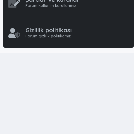
Forum kullanım kurallarımız
Gizlilik politikası
Forum gizlilik politikamız
OynFrm
Oyun Haberleri, Oyun İncelemeleri ve Oyunlar
hakkında kapsamlı Türkçe 🇹🇷 bir destek forumudur. Tamamı
ile gönüllü ekibi ile 'ücretsiz' ve 'karşılıksız' hizmet vermektedir!
Diğer Oyun Forumları markaları ile resmi hiç bir bağımız ve
başka şubemiz yoktur..