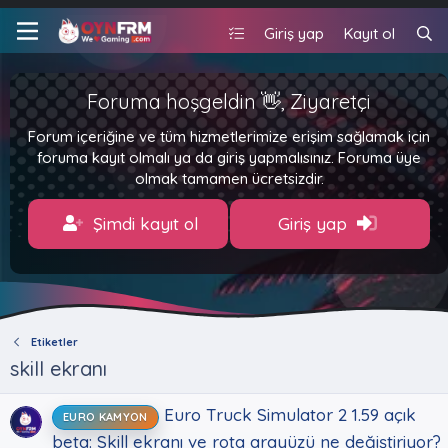
Giriş yap
Kayıt ol
Foruma hoşgeldin 👋, Ziyaretçi
Forum içeriğine ve tüm hizmetlerimize erişim sağlamak için
foruma kayıt olmalı ya da giriş yapmalısınız. Foruma üye
olmak tamamen ücretsizdir.
Şimdi kayıt ol
Giriş yap
Etiketler
skill ekranı
Euro Truck Simulator 2 1.59 açık
EURO KAMYON
beta: Skill ekranı ve rota arayüzü ne değiştiriyor?