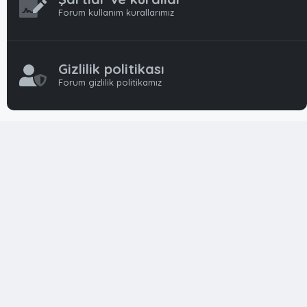
Forum kullanım kurallarımız
Gizlilik politikası
Forum gizlilik politikamız
OynFrm
Oyun Haberleri, Oyun İncelemeleri ve Oyunlar
hakkında kapsamlı Türkçe 🇹🇷 bir destek forumudur. Tamamı
ile gönüllü ekibi ile 'ücretsiz' ve 'karşılıksız' hizmet vermektedir!
Diğer Oyun Forumları markaları ile resmi hiç bir bağımız ve
başka şubemiz yoktur..