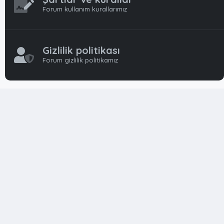
Forum kullanım kurallarımız
Gizlilik politikası
Forum gizlilik politikamız
OynFrm
Oyun Haberleri, Oyun İncelemeleri ve Oyunlar
hakkında kapsamlı Türkçe 🇹🇷 bir destek forumudur. Tamamı
ile gönüllü ekibi ile 'ücretsiz' ve 'karşılıksız' hizmet vermektedir!
Diğer Oyun Forumları markaları ile resmi hiç bir bağımız ve
başka şubemiz yoktur..