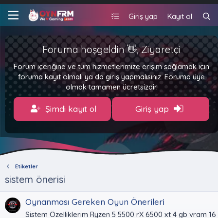
Giriş yap
Kayıt ol
Foruma hoşgeldin 👋, Ziyaretçi
Forum içeriğine ve tüm hizmetlerimize erişim sağlamak için
foruma kayıt olmalı ya da giriş yapmalısınız. Foruma üye
olmak tamamen ücretsizdir.
Şimdi kayıt ol
Giriş yap
Etiketler
sistem önerisi
Oynanması Gereken Oyun Öneri̇leri̇
Sistem Özelliklerim Ryzen 5 5500 rX 6500 xt 4 gb vram 16