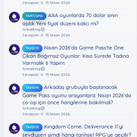
Cevaplar
0
15 Nisan 2026
AAA oyunlarda 70 dolar sınırı
TARTIŞMA
aşıldı: Yeni fiyat düzeni kalıcı mı?
Greatking
Cevaplar
0
15 Nisan 2026
Nisan 2026'da Game Pass'te Öne
TAVSIYE
Çıkan Bağımsız Oyunlar: Kısa Sürede Tadına
Varmalık 6 Yapım
Greatking
Cevaplar
0
13 Nisan 2026
Arkadaş grubuyla başlanacak
TAVSIYE
Game Pass oyunu arayanlara: Nisan 2026’da
co-op için önce hangilerine bakılmalı?
Greatking
Cevaplar
0
13 Nisan 2026
Kingdom Come: Deliverance II’yi
TAVSIYE
sevdiysen şimdi hangi tarihsel RPG’ye geçilir?