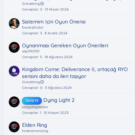
Greatking
Cevaplar
0
13 Nisan 2026
Sistemim Için Oyun Önerisi
EwoksEndor
Cevaplar
3
8 Aralık 2024
Oynanması Gereken Oyun Öneri̇leri̇
alpi190751
Cevaplar
5
18 Ağustos 2024
Kingdom Come: Deliverance II, ortaçağ RYO
serisini daha da ileri taşıyor
Greatking
Cevaplar
0
3 Ağustos 2024
Dying Light 2
TAVSIYE
uzaydagdelen
Cevaplar
1
10 Kasım 2023
Elden Ring
todesmonolog