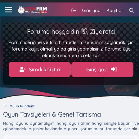
Giriş yap
Kayıt ol
Foruma hoşgeldin 👋, Ziyaretçi
Forum içeriğine ve tüm hizmetlerimize erişim sağlamak için
foruma kayıt olmalı ya da giriş yapmalısınız. Foruma üye
olmak tamamen ücretsizdir.
Şimdi kayıt ol
Giriş yap
Oyun Gündemi
Oyun Tavsiyeleri & Genel Tartışma
Hangi oyunu oynamalıyım, hangi oyun alınır, hangi seriyle başlanır ve
gündemdeki oyunlar hakkında oyuncu yorumları bu forumda yer alır.