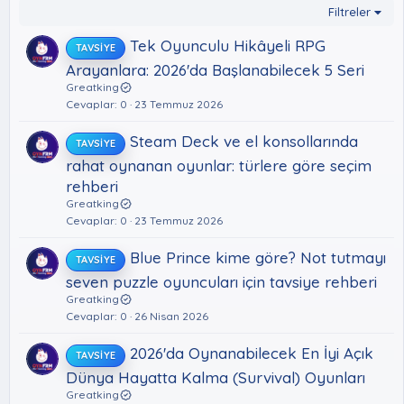
Filtreler
Tek Oyunculu Hikâyeli RPG
TAVSIYE
Arayanlara: 2026'da Başlanabilecek 5 Seri
Greatking
Cevaplar
0
23 Temmuz 2026
Steam Deck ve el konsollarında
TAVSIYE
rahat oynanan oyunlar: türlere göre seçim
rehberi
Greatking
Cevaplar
0
23 Temmuz 2026
Blue Prince kime göre? Not tutmayı
TAVSIYE
seven puzzle oyuncuları için tavsiye rehberi
Greatking
Cevaplar
0
26 Nisan 2026
2026'da Oynanabilecek En İyi Açık
TAVSIYE
Dünya Hayatta Kalma (Survival) Oyunları
Greatking