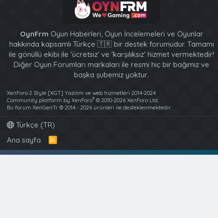
OynFrm
Oyun Haberleri, Oyun İncelemeleri ve Oyunlar
hakkında kapsamlı Türkçe 🇹🇷 bir destek forumudur. Tamamı
ile gönüllü ekibi ile 'ücretsiz' ve 'karşılıksız' hizmet vermektedir!
Diğer Oyun Forumları markaları ile resmi hiç bir bağımız ve
başka şubemiz yoktur..
XenForo 2 Style [XGT] Yazılım ve web hizmetleri 2014-2024
®
Community platform by XenForo
© 2010-2026 XenForo Ltd.
Bu forum XenGenTr © 2014 - 2026 ürünleri ile desteklenmektedir
Türkçe (TR)
Ana sayfa
R
S
S