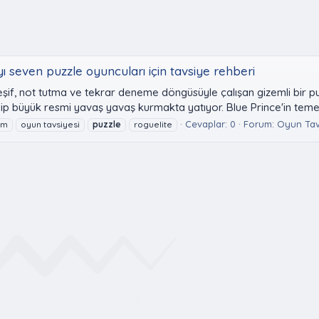
 seven puzzle oyuncuları için tavsiye rehberi
şif, not tutma ve tekrar deneme döngüsüyle çalışan gizemli bir pu
ip büyük resmi yavaş yavaş kurmakta yatıyor. Blue Prince'in temel.
Cevaplar: 0
Forum:
Oyun Tav
em
oyun tavsiyesi
puzzle
roguelite