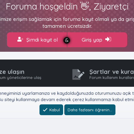
Foruma hoşgeldin 👋, Ziyaretçi
imize erişim sağlamak için foruma kayıt olmalı ya da gir
tamamen ücretsizdir.
Şimdi kayıt ol
Giriş yap
ze ulaşın
Şartlar ve kura
um yöneticilerine ulaş
Forum kullanım kurallar
e, deneyiminizi uyarlamanıza ve kaydolduğunuzda oturumunuzu açık tu
u siteyi kullanmaya devam ederek çerez kullanmamızı kabul etmiş
Kabul
Daha fazlasını öğrenin…