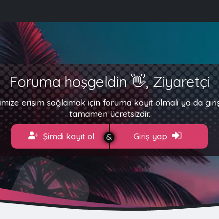
Foruma hoşgeldin 👋, Ziyaretçi
imize erişim sağlamak için foruma kayıt olmalı ya da gir
tamamen ücretsizdir.
Şimdi kayıt ol
Giriş yap