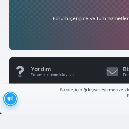
Forum içeriğine ve tüm hizmetler
Yardım
Bi
Forum kullanım kılavuzu
For
Bu site, içeriği kişiselleştirmeniz
B