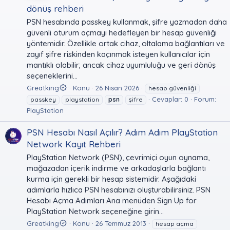
dönüş rehberi
PSN hesabında passkey kullanmak, şifre yazmadan daha
güvenli oturum açmayı hedefleyen bir hesap güvenliği
yöntemidir. Özellikle ortak cihaz, oltalama bağlantıları ve
zayıf şifre riskinden kaçınmak isteyen kullanıcılar için
mantıklı olabilir; ancak cihaz uyumluluğu ve geri dönüş
seçeneklerini...
Greatking
Konu
26 Nisan 2026
hesap güvenliği
Cevaplar: 0
Forum:
passkey
playstation
psn
şifre
PlayStation
PSN Hesabı Nasıl Açılır? Adım Adım PlayStation
Network Kayıt Rehberi
PlayStation Network (PSN), çevrimiçi oyun oynama,
mağazadan içerik indirme ve arkadaşlarla bağlantı
kurma için gerekli bir hesap sistemidir. Aşağıdaki
adımlarla hızlıca PSN hesabınızı oluşturabilirsiniz. PSN
Hesabı Açma Adımları Ana menüden Sign Up for
PlayStation Network seçeneğine girin...
Greatking
Konu
26 Temmuz 2013
hesap açma