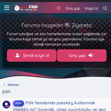
Giriş yap
Kayıt ol
Foruma hoşgeldin 👋, Ziyaretçi
Forum içeriğine ve tüm hizmetlerimize erişim sağlamak için
foruma kayıt olmalı ya da giriş yapmalısınız. Foruma üye
olmak tamamen ücretsizdir.
Şimdi kayıt ol
Giriş yap
Etiketler
psn
PSN hesabında passkey kullanmak
PSN
mantıklı mı? Güvenlik, cihaz uyumluluğu ve geri