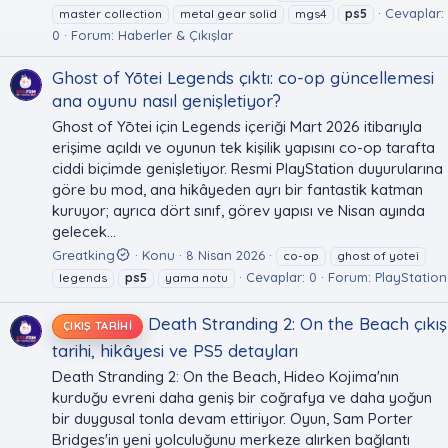
Cevaplar:
master collection
metal gear solid
mgs4
ps5
0
Forum:
Haberler & Çıkışlar
Ghost of Yōtei Legends çıktı: co-op güncellemesi
ana oyunu nasıl genişletiyor?
Ghost of Yōtei için Legends içeriği Mart 2026 itibarıyla
erişime açıldı ve oyunun tek kişilik yapısını co-op tarafta
ciddi biçimde genişletiyor. Resmi PlayStation duyurularına
göre bu mod, ana hikâyeden ayrı bir fantastik katman
kuruyor; ayrıca dört sınıf, görev yapısı ve Nisan ayında
gelecek...
Greatking
Konu
8 Nisan 2026
co-op
ghost of yotei
Cevaplar: 0
Forum:
PlayStation
legends
ps5
yama notu
Death Stranding 2: On the Beach çıkış
ÇIKIŞ TARIHI
tarihi, hikâyesi ve PS5 detayları
Death Stranding 2: On the Beach, Hideo Kojima'nın
kurduğu evreni daha geniş bir coğrafya ve daha yoğun
bir duygusal tonla devam ettiriyor. Oyun, Sam Porter
Bridges'in yeni yolculuğunu merkeze alırken bağlantı