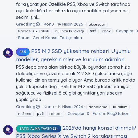
farkı yaratıyor. Özellikle PS5, Xbox ve Switch tarafında
aynı kulaklığın her cihazda aynı rahatlıkla çalışmaması,
seçim işini...
Greatking
Konu
14 Nisan 2026
aksesuar
Cevaplar: 0
kablosuz kulaklık
oyuncu kulaklığı
ps5
xbox
Forum:
Genel Konsol Tartışmaları
PS5 M.2 SSD yükseltme rehberi: Uyumlu
PS5
modeller, gereksinimler ve kurulum adımları
PS5 depolama alanı birkaç büyük oyundan sonra hızla
dolabiliyor ve çözüm olarak M.2 SSD yükseltmesi çoğu
kullanıcı için en temiz yol oluyor. Ama burada kritik nokta
yalnız kapasite değil; PS5 her M.2 SSD'yi kabul etmiyor,
soğutucu ve fiziksel ölçü gibi ayrıntılar yanlış seçim
yapıldığında...
Greatking
Konu
14 Nisan 2026
depolama
kurulum
Cevaplar: 0
Forum:
PlayStation
m.2 ssd
ps5
rehber
2026'da hangi konsol alınmalı?
SATIN ALMA TAVSIYESI
PS5, Xbox Series X ve Switch 2 karşılaştırması