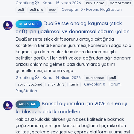
Greatking
Konu
15 Nisan 2026
ışın izleme
performans
Cevaplar: 0
Forum:
PlayStation
ps5
ps5
pro
pssr
DualSense analog kayması (stick
DUALSENSE
drift) için yazılımsal ve donanımsal çözüm yolları
DualSense'te stick drift sorunu ortaya çıktığında
karakterin kendi kendine yürümesi, kameranın sağa sola
kayması ya da menülerde imlecin durmaması gibi
belirtiler görülür. Her drift vakası doğrudan ağır donanım
arızası anlamına gelmez; bazı durumlarda yazılım
güncellemesi, sıfırlama veya...
Greatking
Konu
14 Nisan 2026
dualsense
ps5
Cevaplar: 0
Forum:
sorun çözümü
stick drift
tamir
PlayStation
Konsol oyuncuları için 2026'nın en iyi
AKSESUAR
kablosuz kulaklık modelleri
Kablosuz kulaklık alırken yalnız ses kalitesine bakmak
çoğu zaman yetmiyor; konsolla bağlantı tipi, mikrofon
kalitesi, gecikme seviyesi ve çapraz platform uyumu asıl