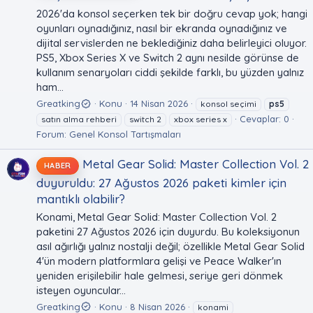
2026'da konsol seçerken tek bir doğru cevap yok; hangi
oyunları oynadığınız, nasıl bir ekranda oynadığınız ve
dijital servislerden ne beklediğiniz daha belirleyici oluyor.
PS5, Xbox Series X ve Switch 2 aynı nesilde görünse de
kullanım senaryoları ciddi şekilde farklı, bu yüzden yalnız
ham...
Greatking
Konu
14 Nisan 2026
konsol seçimi
ps5
Cevaplar: 0
satın alma rehberi
switch 2
xbox series x
Forum:
Genel Konsol Tartışmaları
Metal Gear Solid: Master Collection Vol. 2
HABER
duyuruldu: 27 Ağustos 2026 paketi kimler için
mantıklı olabilir?
Konami, Metal Gear Solid: Master Collection Vol. 2
paketini 27 Ağustos 2026 için duyurdu. Bu koleksiyonun
asıl ağırlığı yalnız nostalji değil; özellikle Metal Gear Solid
4'ün modern platformlara gelişi ve Peace Walker'ın
yeniden erişilebilir hale gelmesi, seriye geri dönmek
isteyen oyuncular...
Greatking
Konu
8 Nisan 2026
konami