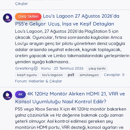
Çıkışlar
Lou’s Lagoon 27 Ağustos 2026’da
ÇIKIŞ TARIHI
PS5’e Geliyor: Uçuş, İnşa ve Keşif Detayları
Lou’s Lagoon, 27 Ağustos 2026'da PlayStation 5 için
çıkacak. Oyuncular, fırtına sonrasında kaybolan Amca
Lou'yu arayan genç bir pilotu yönetirken deniz uçağıyla
adalar arasında seyahat edecek, kaynak toplayacak,
üretim yapacak ve Limbo takımadalarındaki yerleşimlerin
yeniden ayağa kalkmasına...
Greatking
Konu
23 Temmuz 2026
çıkış tarihi
Cevaplar: 0
keşif oyunu
lou's lagoon
ps5
simülasyon
Forum:
Haberler & Çıkışlar
4K 120Hz Monitör Alırken HDMI 2.1, VRR ve
4K
Konsol Uyumluluğu Nasıl Kontrol Edilir?
PS5 veya Xbox Series X için 4K 120Hz monitör bakarken
yalnız çözünürlük ve Hz değerine bakmak çoğu zaman
yeterli olmuyor. Asıl kontrol edilmesi gereken şey
monitörün HDMI portu, VRR desteği, konsol ayarları ve