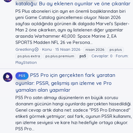
kataloğu: Bu ay eklenen oyunlar ve öne çıkanlar
PS Plus aboneleri için ayın en önemli başlıklarından biri
yeni Game Catalog güncellemesi oluyor. Nisan 2026
sayfası açıldığında görünen ilk dalgada Marvel's Spider-
Man 2 öne çıkarken, aynı ay listelenen diğer yapımlar
arasında Warhammer 40,000: Space Marine 2, EA
SPORTS Madden NFL 26 ve Persona...
Greatking
Konu
15 Nisan 2026
nisan 2026
ps plus
Cevaplar: 0
Forum:
ps plus extra
ps plus premium
ps5
PlayStation
PS5 Pro için gerçekten fark yaratan
PS5
oyunlar: PSSR, gelişmiş ışın izleme ve Pro
yamaları alan yapımlar
PS5 Pro satın almayı düşünenlerin en büyük sorusu
donanım gücünün hangi oyunlarda gerçekten hissedildiği.
Genel cevap artık daha net: sadece "PS5 Pro Enhanced"
etiketi görmek yetmiyor; asıl fark, oyunun PSSR kullanımı,
ışın izleme seviyesi ve kare hızı hedefiyle ortaya çıkıyor.
PS5 Pro...