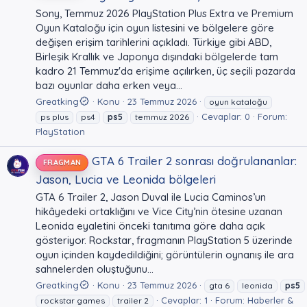
Sony, Temmuz 2026 PlayStation Plus Extra ve Premium
Oyun Kataloğu için oyun listesini ve bölgelere göre
değişen erişim tarihlerini açıkladı. Türkiye gibi ABD,
Birleşik Krallık ve Japonya dışındaki bölgelerde tam
kadro 21 Temmuz'da erişime açılırken, üç seçili pazarda
bazı oyunlar daha erken veya...
Greatking
Konu
23 Temmuz 2026
oyun kataloğu
Cevaplar: 0
Forum:
ps plus
ps4
ps5
temmuz 2026
PlayStation
GTA 6 Trailer 2 sonrası doğrulananlar:
FRAGMAN
Jason, Lucia ve Leonida bölgeleri
GTA 6 Trailer 2, Jason Duval ile Lucia Caminos’un
hikâyedeki ortaklığını ve Vice City’nin ötesine uzanan
Leonida eyaletini önceki tanıtıma göre daha açık
gösteriyor. Rockstar, fragmanın PlayStation 5 üzerinde
oyun içinden kaydedildiğini; görüntülerin oynanış ile ara
sahnelerden oluştuğunu...
Greatking
Konu
23 Temmuz 2026
gta 6
leonida
ps5
Cevaplar: 1
Forum:
Haberler &
rockstar games
trailer 2