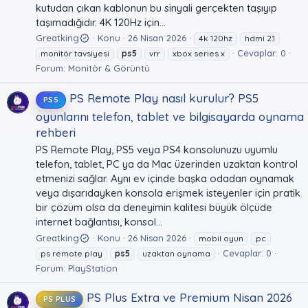
kutudan çıkan kablonun bu sinyali gerçekten taşıyıp
taşımadığıdır. 4K 120Hz için...
Greatking
Konu
26 Nisan 2026
4k 120hz
hdmi 2.1
Cevaplar: 0
monitör tavsiyesi
ps5
vrr
xbox series x
Forum:
Monitör & Görüntü
PS Remote Play nasıl kurulur? PS5
PS5
oyunlarını telefon, tablet ve bilgisayarda oynama
rehberi
PS Remote Play, PS5 veya PS4 konsolunuzu uyumlu
telefon, tablet, PC ya da Mac üzerinden uzaktan kontrol
etmenizi sağlar. Aynı ev içinde başka odadan oynamak
veya dışarıdayken konsola erişmek isteyenler için pratik
bir çözüm olsa da deneyimin kalitesi büyük ölçüde
internet bağlantısı, konsol...
Greatking
Konu
26 Nisan 2026
mobil oyun
pc
Cevaplar: 0
ps remote play
ps5
uzaktan oynama
Forum:
PlayStation
PS Plus Extra ve Premium Nisan 2026
PS PLUS