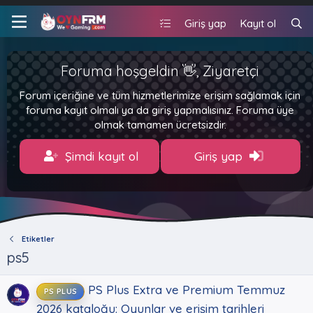
Giriş yap
Kayıt ol
Foruma hoşgeldin 👋, Ziyaretçi
Forum içeriğine ve tüm hizmetlerimize erişim sağlamak için
foruma kayıt olmalı ya da giriş yapmalısınız. Foruma üye
olmak tamamen ücretsizdir.
Şimdi kayıt ol
Giriş yap
Etiketler
ps5
PS Plus Extra ve Premium Temmuz
PS PLUS
2026 kataloğu: Oyunlar ve erişim tarihleri