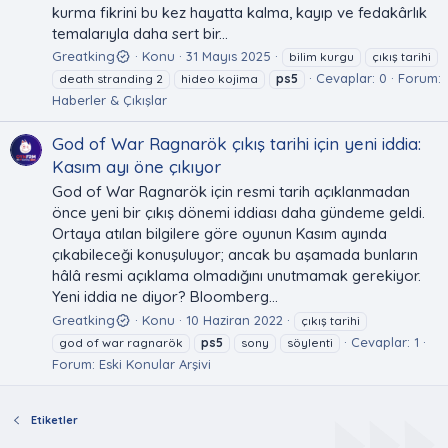
kurma fikrini bu kez hayatta kalma, kayıp ve fedakârlık
temalarıyla daha sert bir...
Greatking
Konu
31 Mayıs 2025
bilim kurgu
çıkış tarihi
Cevaplar: 0
Forum:
death stranding 2
hideo kojima
ps5
Haberler & Çıkışlar
God of War Ragnarök çıkış tarihi için yeni iddia:
Kasım ayı öne çıkıyor
God of War Ragnarök için resmi tarih açıklanmadan
önce yeni bir çıkış dönemi iddiası daha gündeme geldi.
Ortaya atılan bilgilere göre oyunun Kasım ayında
çıkabileceği konuşuluyor; ancak bu aşamada bunların
hâlâ resmi açıklama olmadığını unutmamak gerekiyor.
Yeni iddia ne diyor? Bloomberg...
Greatking
Konu
10 Haziran 2022
çıkış tarihi
Cevaplar: 1
god of war ragnarök
ps5
sony
söylenti
Forum:
Eski Konular Arşivi
Etiketler