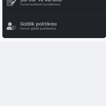
Forum kullanım kurallarımız
Gizlilik politikası
Forum gizlilik politikamız
OynFrm
Oyun Haberleri, Oyun İncelemeleri ve Oyunlar
hakkında kapsamlı Türkçe 🇹🇷 bir destek forumudur. Tamamı
ile gönüllü ekibi ile 'ücretsiz' ve 'karşılıksız' hizmet vermektedir!
Diğer Oyun Forumları markaları ile resmi hiç bir bağımız ve
başka şubemiz yoktur..