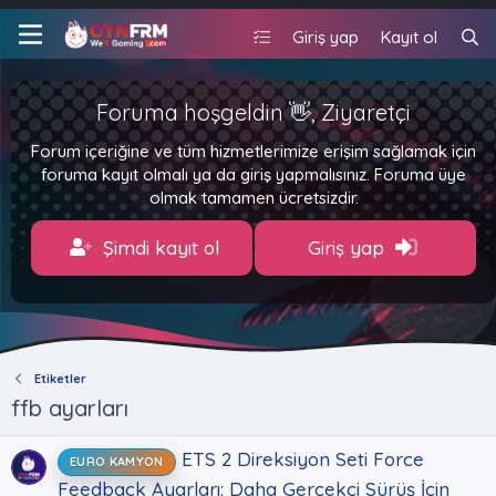
Giriş yap
Kayıt ol
Foruma hoşgeldin 👋, Ziyaretçi
Forum içeriğine ve tüm hizmetlerimize erişim sağlamak için
foruma kayıt olmalı ya da giriş yapmalısınız. Foruma üye
olmak tamamen ücretsizdir.
Şimdi kayıt ol
Giriş yap
Etiketler
ffb ayarları
ETS 2 Direksiyon Seti Force
EURO KAMYON
Feedback Ayarları: Daha Gerçekçi Sürüş İçin