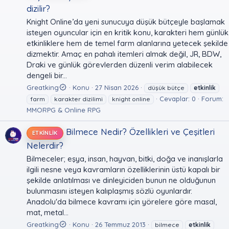
dizilir?
Knight Online’da yeni sunucuya düşük bütçeyle başlamak
isteyen oyuncular için en kritik konu, karakteri hem günlük
etkinliklere hem de temel farm alanlarına yetecek şekilde
dizmektir. Amaç en pahalı itemleri almak değil, JR, BDW,
Draki ve günlük görevlerden düzenli verim alabilecek
dengeli bir...
Greatking
Konu
27 Nisan 2026
düşük bütçe
etkinlik
Cevaplar: 0
Forum:
farm
karakter dizilimi
knight online
MMORPG & Online RPG
Bilmece Nedir? Özellikleri ve Çeşitleri
ETKINLIK
Nelerdir?
Bilmeceler; eşya, insan, hayvan, bitki, doğa ve inanışlarla
ilgili nesne veya kavramların özelliklerinin üstü kapalı bir
şekilde anlatılması ve dinleyiciden bunun ne olduğunun
bulunmasını isteyen kalıplaşmış sözlü oyunlardır.
Anadolu'da bilmece kavramı için yörelere göre masal,
mat, metal...
Greatking
Konu
26 Temmuz 2013
bilmece
etkinlik