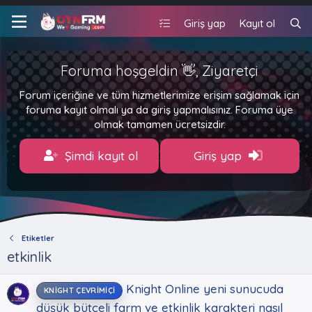
Giriş yap
Kayıt ol
Foruma hoşgeldin 👋, Ziyaretçi
Forum içeriğine ve tüm hizmetlerimize erişim sağlamak için
foruma kayıt olmalı ya da giriş yapmalısınız. Foruma üye
olmak tamamen ücretsizdir.
Şimdi kayıt ol
Giriş yap
Etiketler
etkinlik
Knight Online yeni sunucuda
KNIGHT ÇEVRIMIÇI
düşük bütçeli farm ve etkinlik karakteri nasıl