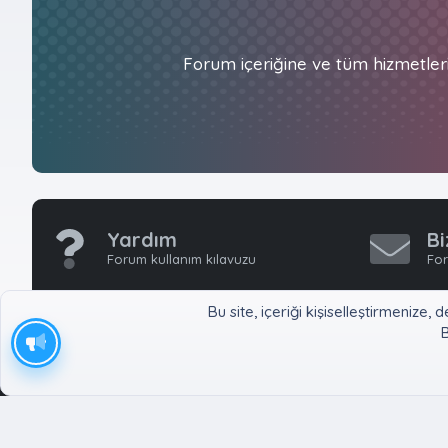
Forum içeriğine ve tüm hizmetler
Yardım
Bi
Forum kullanım kılavuzu
For
Bu site, içeriği kişiselleştirmeniz
B