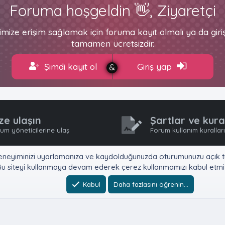
Foruma hoşgeldin 👋, Ziyaretçi
imize erişim sağlamak için foruma kayıt olmalı ya da gir
tamamen ücretsizdir.
Şimdi kayıt ol
Giriş yap
ze ulaşın
Şartlar ve kura
um yöneticilerine ulaş
Forum kullanım kurallar
e, deneyiminizi uyarlamanıza ve kaydolduğunuzda oturumunuzu açık tu
u siteyi kullanmaya devam ederek çerez kullanmamızı kabul etmiş
Kabul
Daha fazlasını öğrenin…