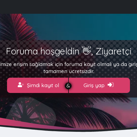
Foruma hoşgeldin 👋, Ziyaretçi
imize erişim sağlamak için foruma kayıt olmalı ya da gir
tamamen ücretsizdir.
Şimdi kayıt ol
Giriş yap