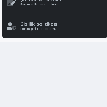
Forum kullanım kurallarımız
Gizlilik politikası
Forum gizlilik politikamız
OynFrm
Oyun Haberleri, Oyun İncelemeleri ve Oyunlar
hakkında kapsamlı Türkçe 🇹🇷 bir destek forumudur. Tamamı
ile gönüllü ekibi ile 'ücretsiz' ve 'karşılıksız' hizmet vermektedir!
Diğer Oyun Forumları markaları ile resmi hiç bir bağımız ve
başka şubemiz yoktur..