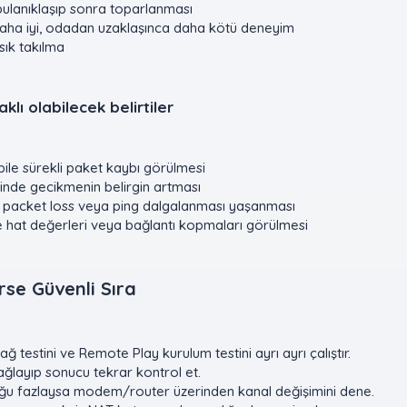
ulanıklaşıp sonra toparlanması
aha iyi, odadan uzaklaşınca daha kötü deneyim
ık takılma
lı olabilecek belirtiler​
bile sürekli paket kaybı görülmesi
rinde gecikmenin belirgin artması
 packet loss veya ping dalgalanması yaşanması
at değerleri veya bağlantı kopmaları görülmesi
e Güvenli Sıra​
ğ testini ve Remote Play kurulum testini ayrı ayrı çalıştır.
ğlayıp sonucu tekrar kontrol et.
uğu fazlaysa modem/router üzerinden kanal değişimini dene.