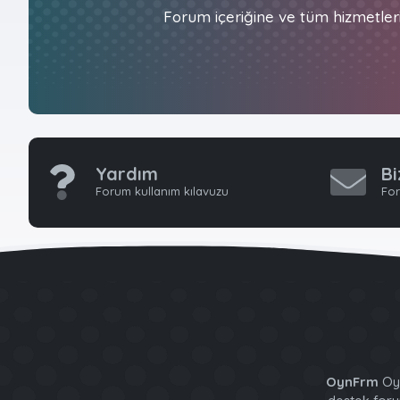
Forum içeriğine ve tüm hizmetler
Yardım
Bi
Forum kullanım kılavuzu
For
OynFrm
Oyu