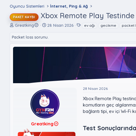
Oyuncu Sistemleri
İnternet, Ping & Ağ
Xbox Remote Play Testinde 
PAKET KAYBI
K
B
E
Greatking
28 Nisan 2026
ev ağı
gecikme
packet 
o
a
t
n
ş
i
Packet loss sorunu.
u
l
k
y
a
e
u
n
t
B
g
l
a
ı
e
ş
ç
r
l
t
a
a
t
r
28 Nisan 2026
a
i
n
h
Xbox Remote Play testind
i
komutların geç algılanması
bağlantı tipi, ev içi Wi-F
Greatking
Test Sonuçlarında