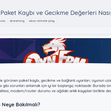
Paket Kaybı ve Gecikme Değerleri Nası
loss
streaming
xbox remote play
e görünen paket kaybı, gecikme ve bağlantı uyarıları; oyunun uz
 gibi sorunları anlamak için iyi bir başlangıç noktasıdır. Burada ö
i kalitesi, modem/router durumu ve ağdaki anlık kayıpları birlikte de
 Neye Bakılmalı?​