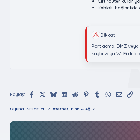
Çift router kullanı
Kablolu bağlantıda 
Dikkat
Port açma, DMZ veya U
kaybı veya Wi-Fi dalg
Facebook
X (Twitter)
Bluesky
LinkedIn
Reddit
Pinterest
Tumblr
WhatsApp
E-posta
Bağ
Paylaş:
Oyuncu Sistemleri
İnternet, Ping & Ağ