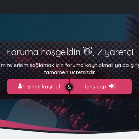
Foruma hoşgeldin 👋, Ziyaretçi
imize erişim sağlamak için foruma kayıt olmalı ya da gir
tamamen ücretsizdir.
Şimdi kayıt ol
Giriş yap