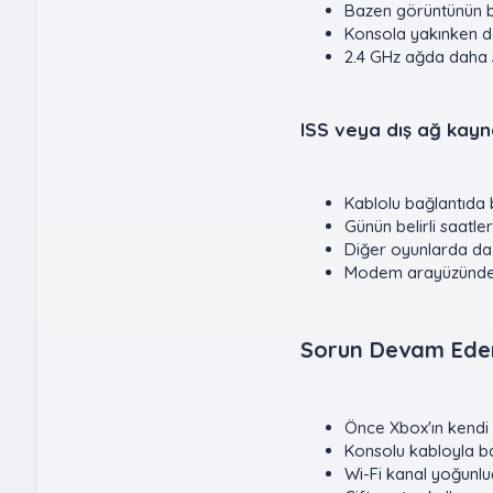
Bazen görüntünün b
Konsola yakınken d
2.4 GHz ağda daha s
ISS veya dış ağ kaynak
Kablolu bağlantıda 
Günün belirli saatle
Diğer oyunlarda da
Modem arayüzünde h
Sorun Devam Eders
Önce Xbox'ın kendi a
Konsolu kabloyla ba
Wi-Fi kanal yoğunl