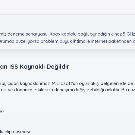
emiz deneme senaryosu: Xbox kablolu bağlı, oynadığın cihaz 5 GHz
rumda düzeliyorsa problem büyük ihtimalle internet paketinden çok 
 ISS Kaynaklı Değildir​
layıcıdan kaynaklanmaz. Microsoft'un oyun akışı belgelerinde de a
resi ve donanım etkilerinin deneyimi değiştirebildiği anlatılır. Bu y
er​
kselip düşmesi