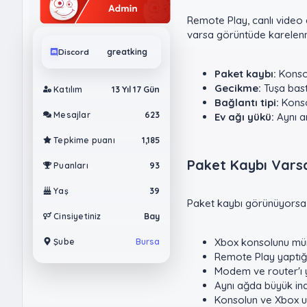
Remote Play, canlı video ak
varsa görüntüde karelenm
Discord
greatking
Paket kaybı:
Konsol
Gecikme:
Tuşa bast
Katılım
13 Yıl 17 Gün
Bağlantı tipi:
Konsol
Mesajlar
623
Ev ağı yükü:
Aynı a
Tepkime puanı
1,185
Paket Kaybı Varsa 
Puanları
93
Yaş
39
Paket kaybı görünüyorsa i
Cinsiyetiniz
Bay
Xbox konsolunu müm
Şube
Bursa
Remote Play yaptığı
Modem ve router'ı ye
Aynı ağda büyük ind
Konsolun ve Xbox u