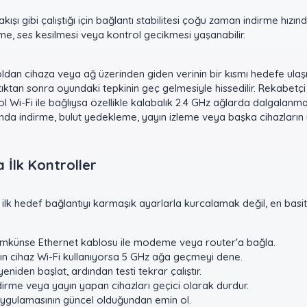
ışı gibi çalıştığı için bağlantı stabilitesi çoğu zaman indirme hızınd
e, ses kesilmesi veya kontrol gecikmesi yaşanabilir.
dan cihaza veya ağ üzerinden giden verinin bir kısmı hedefe ulaş
ıktan sonra oyundaki tepkinin geç gelmesiyle hissedilir. Rekabetçi
 Wi-Fi ile bağlıysa özellikle kalabalık 2.4 GHz ağlarda dalgalanma 
nda indirme, bulut yedekleme, yayın izleme veya başka cihazların 
İlk Kontroller​
lk hedef bağlantıyı karmaşık ayarlarla kurcalamak değil, en basit 
künse Ethernet kablosu ile modeme veya router'a bağla.
n cihaz Wi-Fi kullanıyorsa 5 GHz ağa geçmeyi dene.
niden başlat, ardından testi tekrar çalıştır.
irme veya yayın yapan cihazları geçici olarak durdur.
ygulamasının güncel olduğundan emin ol.