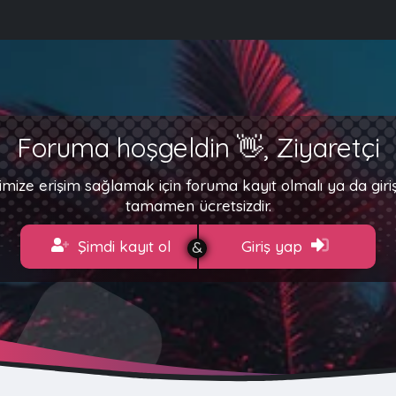
Foruma hoşgeldin 👋, Ziyaretçi
imize erişim sağlamak için foruma kayıt olmalı ya da gir
tamamen ücretsizdir.
Şimdi kayıt ol
Giriş yap