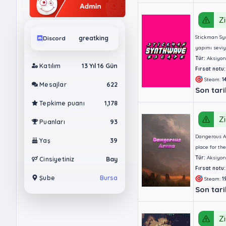
Zi
Stickman Syn
Discord
greatking
yapımı seviy
Tür:
Aksiyon
Katılım
13 Yıl 16 Gün
Fırsat notu:
Steam:
1
Mesajlar
622
Son tari
Tepkime puanı
1,178
Zi
Puanları
93
Dangerous Ar
Yaş
39
place for th
Tür:
Aksiyon
Cinsiyetiniz
Bay
Fırsat notu:
Şube
Bursa
Steam:
1
Son tari
Zi