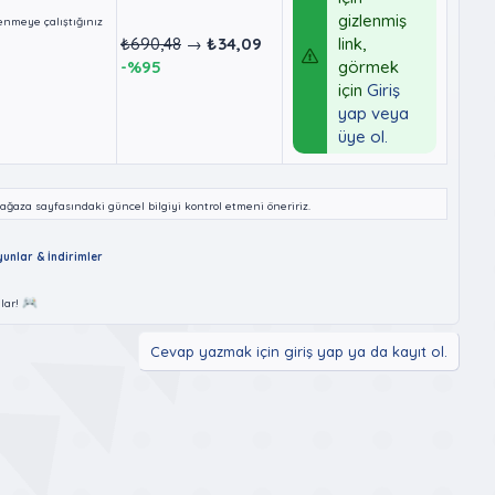
gizlenmiş
enmeye çalıştığınız
₺690,48
→
₺34,09
link,
-%95
görmek
için
Giriş
yap veya
üye ol.
ğaza sayfasındaki güncel bilgiyi kontrol etmeni öneririz.
unlar & İndirimler
lar!
Cevap yazmak için giriş yap ya da kayıt ol.