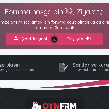
Foruma hoşgeldin 👋, Ziyaretçi
imize erişim sağlamak için foruma kayıt olmalı ya da gir
tamamen ücretsizdir.
Şimdi kayıt ol
Giriş yap
ze ulaşın
Şartlar ve kura
um yöneticilerine ulaş
Forum kullanım kurallar