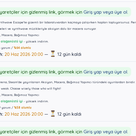
yaretçiler için gizlenmiş link, görmek için
Giriş yap veya üye ol.
thwave Escape'te gizemli bir laboratuvardan kaçmaya çalışırken hapları topluyorsunuz. Renkl
eleri ve synthwave müzikleriyle aksiyon dolu bir macera sunuyor.
, Macera, Bağımsız Yapımcı
olağanüstü iyi
- yüksek indirim.
4
yorum /
%64 olumlu
h:
20 Haz 2026 20:00
—
12 gün kaldı
yaretçiler için gizlenmiş link, görmek için
Giriş yap veya üye ol.
ena, Steam'de yayınlanan Aksiyon, Macera, Bağımsız Yapımcı türündeki oyunlardan biridir. 
e weak. Choose wisely those who will fight!
, Macera, Bağımsız Yapımcı
olağanüstü iyi
- yüksek indirim.
9
yorum /
%58 olumlu
h:
20 Haz 2026 20:00
—
12 gün kaldı
yaretçiler için gizlenmiş link, görmek için
Giriş yap veya üye ol.