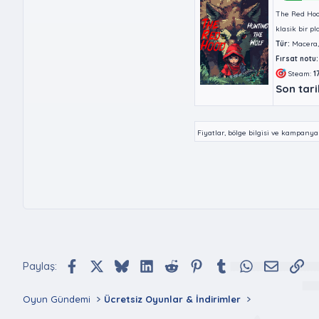
The Red Hood
klasik bir pl
Tür:
Macera, 
Fırsat notu:
Steam:
1
Son tari
Fiyatlar, bölge bilgisi ve kampany
Facebook
X (Twitter)
Bluesky
LinkedIn
Reddit
Pinterest
Tumblr
WhatsApp
E-posta
Bağ
Paylaş:
Oyun Gündemi
Ücretsiz Oyunlar & İndirimler