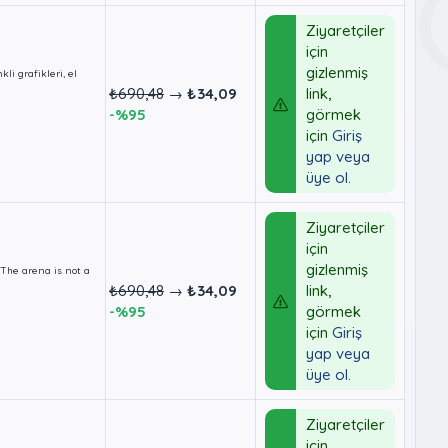
Ziyaretçiler
için
gizlenmiş
i grafikleri, el
₺690,48
→
₺34,09
link,
-%95
görmek
için
Giriş
yap veya
üye ol.
Ziyaretçiler
için
gizlenmiş
The arena is not a
₺690,48
→
₺34,09
link,
-%95
görmek
için
Giriş
yap veya
üye ol.
Ziyaretçiler
için