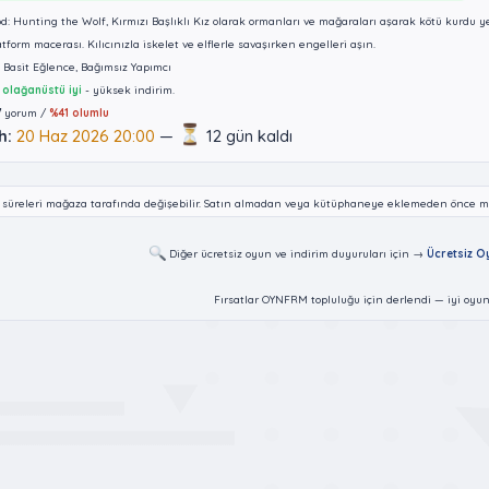
: Hunting the Wolf, Kırmızı Başlıklı Kız olarak ormanları ve mağaraları aşarak kötü kurdu y
atform macerası. Kılıcınızla iskelet ve elflerle savaşırken engelleri aşın.
Basit Eğlence, Bağımsız Yapımcı
olağanüstü iyi
- yüksek indirim.
7
yorum /
%41 olumlu
h:
20 Haz 2026 20:00
—
12 gün kaldı
a süreleri mağaza tarafında değişebilir. Satın almadan veya kütüphaneye eklemeden önce ma
Diğer ücretsiz oyun ve indirim duyuruları için →
Ücretsiz Oy
Fırsatlar OYNFRM topluluğu için derlendi — iyi oyun
lantı