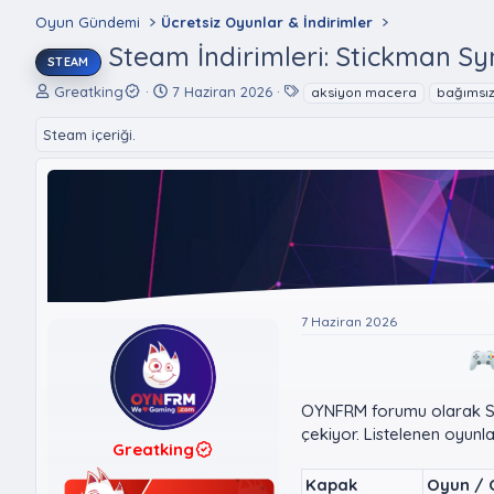
Oyun Gündemi
Ücretsiz Oyunlar & İndirimler
Steam İndirimleri: Stickman S
STEAM
K
B
E
Greatking
7 Haziran 2026
aksiyon macera
bağımsı
o
a
t
n
ş
i
Steam içeriği.
u
l
k
y
a
e
u
n
t
B
g
l
a
ı
e
ş
ç
r
l
t
a
a
t
r
7 Haziran 2026
a
i
n
h
i
OYNFRM forumu olarak Stea
çekiyor. Listelenen oyunlar
Greatking
Kapak
Oyun / 