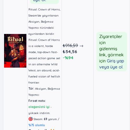
Ritual: Crown of Horns,
Steam'de yayınlanan
Aksiyon, Bağımsız
Yapımcı türündeki
oyunlardan biridir.
Ziyaretçiler
Ritual: Crown of Horns
için
₺916,59
→
is a violent, horde
gizlenmiş
₺54,56
mode, top-down fast-
link, görmek
-%94
paced action game set
için
Giriş yap
in an alternate Wild
veya üye ol.
West, an absurd, acid-
fueled vision of hellish
frontier.
Tür:
Aksiyon, Bağımsız
Yapımcı
Fırsat notu:
olağanüstü iyi
-
yüksek indirim.
Steam:
69
yorum /
%75 olumlu