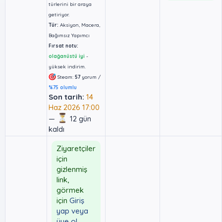
türlerini bir araya
getiriyor.
Tür:
Aksiyon, Macera,
Bağımsız Yapımcı
Fırsat notu:
olağanüstü iyi
-
yüksek indirim.
Steam:
57
yorum /
%75 olumlu
Son tarih:
14
Haz 2026 17:00
—
12 gün
kaldı
Ziyaretçiler
için
gizlenmiş
link,
görmek
için
Giriş
yap veya
üye ol.