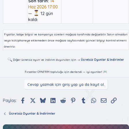
Son tarih:
14
Haz 2026 17:00
—
12 gün
kaldı
Fiyatlar, bölge bilgisi ve kampanya süreleri mağaza tarafında değişebilir. Satın almadan
veya kütüphaneye eklemeden önce mağaza sayfasındaki güncel bilgiyi kontrol etmeni
öneririz.
Diğer ücretsiz oyun ve indirim duyuruları için →
Ücretsiz Oyunlar & İndirimler
Fırsatlar OYNFRM topluluğu için derlendi — iyi oyunlar!
Cevap yazmak için giriş yap ya da kayıt ol.
Facebook
X (Twitter)
Bluesky
LinkedIn
Reddit
Pinterest
Tumblr
WhatsApp
E-posta
Bağlan
Paylaş:
Ücretsiz Oyunlar & İndirimler