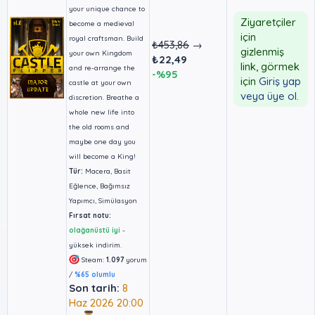
your unique chance to
Ziyaretçiler
become a medieval
için
royal craftsman. Build
₺453,86
→
gizlenmiş
your own Kingdom
₺22,49
link, görmek
and re-arrange the
-%95
için
Giriş yap
castle at your own
veya üye ol.
discretion. Breathe a
whole new life into
the old rooms and
maybe one day you
will become a King!
Tür:
Macera, Basit
Eğlence, Bağımsız
Yapımcı, Simülasyon
Fırsat notu:
olağanüstü iyi
-
yüksek indirim.
Steam:
1.097
yorum
/
%65 olumlu
Son tarih:
8
Haz 2026 20:00