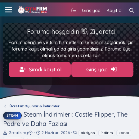
Giriş yap
Kayıt ol
Foruma hoşgeldin 👋, Ziyaretçi
Forum içeriğine ve tüm hizmetlerimize erişim sağlamak için
foruma kayıt olmalı ya da giriş yapmalısınız. Foruma üye
olmak tamamen ücretsizdir.
Şimdi kayıt ol
Giriş yap
Ücretsiz Oyunlar & İndirimler
Steam İndirimleri: Castle Flipper, The
STEAM
Padre ve Daha Fazlası
K
B
E
Greatking
2 Haziran 2026
aksiyon
i̇ndirim
korku
o
a
t