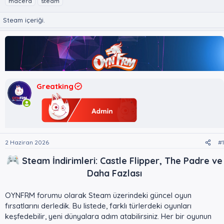
macera
steam
n
ş
i
u
l
k
Steam içeriği.
y
a
e
u
n
t
B
g
l
a
ı
e
ş
ç
r
l
t
a
a
Greatking
t
r
a
i
n
h
i
2 Haziran 2026
#1
Steam İndirimleri: Castle Flipper, The Padre ve
Daha Fazlası
OYNFRM forumu olarak Steam üzerindeki güncel oyun
fırsatlarını derledik. Bu listede, farklı türlerdeki oyunları
keşfedebilir, yeni dünyalara adım atabilirsiniz. Her bir oyunun