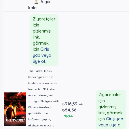
—
6 gün
kaldı
Ziyaretçiler
için
gizlenmiş
link,
görmek
için
Giriş
yap veya
üye ol.
The Padre, klasik
korku oyunlarının
köklerine inen retro
tarzda bir 3D korku
Ziyaretçiler
macera deneyimi
için
sunuyor. Shotgun with
₺916,59
→
gizlenmiş
Glitters tarafından
₺54,56
link, görmek
geliştirilen bu
-%94
için
Giriş yap
bağımsız yapım,
veya üye ol.
aksiyon ve macera