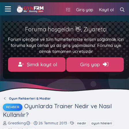
Giriş yap
Kayıt ol
Foruma hoşgeldin 👋, Ziyaretçi
Forum içeriğine ve tüm hizmetlerimize erişim sağlamak için
foruma kayıt olmalı ya da giriş yapmalısınız. Foruma üye
olmak tamamen ücretsizdir.
Şimdi kayıt ol
Giriş yap
Oyun Rehberleri & Modlar
Oyunlarda Trainer Nedir ve Nasıl
REHBER
Kullanılır?
K
B
E
Greatking
26 Temmuz 2013
nedir
oyun hileleri
o
a
t