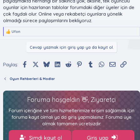
paylaşmakta herhangi bir sakınca yok; aksine, tek oyunculu
oyunlar için hazırlanan tablolar forumdaki diğer üyeler için de
çok faydalı olur. Online veya rekabetçi oyunlara yönelik
olmadığı sürece paylaşımlarını bekliyoruz.
Ufon
T
e
p
Cevap yazmak için giriş yap ya da kayıt ol.
k
i
l
Facebook
X (Twitter)
Bluesky
LinkedIn
Reddit
Pinterest
Tumblr
WhatsApp
E-posta
Bağlan
e
Paylaş:
r
:
Oyun Rehberleri & Modlar
Foruma hoşgeldin 👋, Ziyaretçi
Forum içeriğine ve tüm hizmetlerimize erişim sağlamak için
foruma kayıt olmalı ya da giriş yapmalısınız. Foruma üye
olmak tamamen ücretsizdir.
Şimdi kayıt ol
Giriş yap