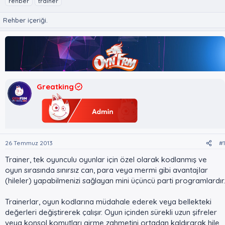
rehber
trainer
n
ş
i
u
l
k
Rehber içeriği.
y
a
e
u
n
t
B
g
l
a
ı
e
ş
ç
r
l
t
a
a
Greatking
t
r
a
i
n
h
i
26 Temmuz 2013
#1
Trainer, tek oyunculu oyunlar için özel olarak kodlanmış ve
oyun sırasında sınırsız can, para veya mermi gibi avantajlar
(hileler) yapabilmenizi sağlayan mini üçüncü parti programlardır.
Trainerlar, oyun kodlarına müdahale ederek veya bellekteki
değerleri değiştirerek çalışır. Oyun içinden sürekli uzun şifreler
veya konsol komutları girme zahmetini ortadan kaldırarak hile