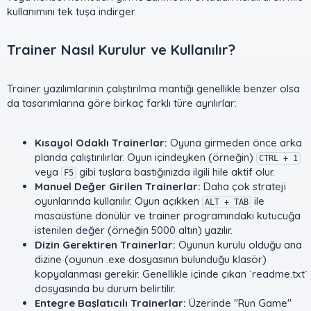
kullanımını tek tuşa indirger.
Trainer Nasıl Kurulur ve Kullanılır?​
Trainer yazılımlarının çalıştırılma mantığı genellikle benzer olsa
da tasarımlarına göre birkaç farklı türe ayrılırlar:
Kısayol Odaklı Trainerlar:
Oyuna girmeden önce arka
planda çalıştırılırlar. Oyun içindeyken (örneğin)
CTRL + 1
veya
gibi tuşlara bastığınızda ilgili hile aktif olur.
F5
Manuel Değer Girilen Trainerlar:
Daha çok strateji
oyunlarında kullanılır. Oyun açıkken
ile
ALT + TAB
masaüstüne dönülür ve trainer programındaki kutucuğa
istenilen değer (örneğin 5000 altın) yazılır.
Dizin Gerektiren Trainerlar:
Oyunun kurulu olduğu ana
dizine (oyunun .exe dosyasının bulunduğu klasör)
kopyalanması gerekir. Genellikle içinde çıkan `readme.txt`
dosyasında bu durum belirtilir.
Entegre Başlatıcılı Trainerlar:
Üzerinde "Run Game"