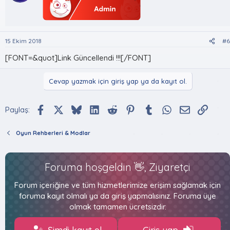
15 Ekim 2018
#6
[FONT=&quot]Link Güncellendi !!![/FONT]
Cevap yazmak için giriş yap ya da kayıt ol.
Facebook
X (Twitter)
Bluesky
LinkedIn
Reddit
Pinterest
Tumblr
WhatsApp
E-posta
Bağlan
Paylaş:
Oyun Rehberleri & Modlar
Foruma hoşgeldin 👋, Ziyaretçi
Forum içeriğine ve tüm hizmetlerimize erişim sağlamak için
foruma kayıt olmalı ya da giriş yapmalısınız. Foruma üye
olmak tamamen ücretsizdir.
Şimdi kayıt ol
Giriş yap