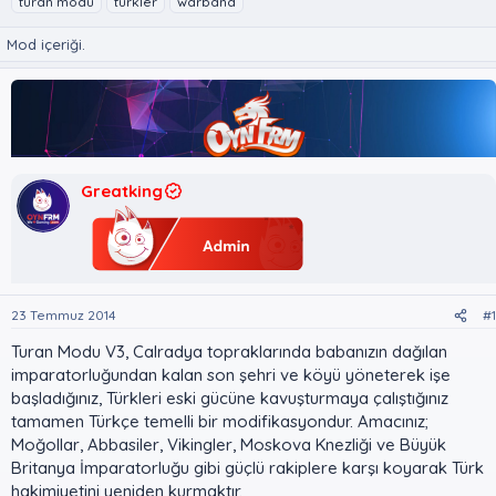
turan modu
türkler
warband
n
ş
i
u
l
k
Mod içeriği.
y
a
e
u
n
t
B
g
l
a
ı
e
ş
ç
r
l
t
a
a
Greatking
t
r
a
i
n
h
i
23 Temmuz 2014
#1
Turan Modu V3, Calradya topraklarında babanızın dağılan
imparatorluğundan kalan son şehri ve köyü yöneterek işe
başladığınız, Türkleri eski gücüne kavuşturmaya çalıştığınız
tamamen Türkçe temelli bir modifikasyondur. Amacınız;
Moğollar, Abbasiler, Vikingler, Moskova Knezliği ve Büyük
Britanya İmparatorluğu gibi güçlü rakiplere karşı koyarak Türk
hakimiyetini yeniden kurmaktır.