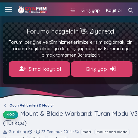
Giriş yap
Kayıt ol
Foruma hoşgeldin 👋, Ziyaretçi
Forum içeriğine ve tüm hizmetlerimize erişim sağlamak için
foruma kayıt olmalı ya da giriş yapmalısınız. Foruma üye
olmak tamamen ücretsizdir.
Şimdi kayıt ol
Giriş yap
Oyun Rehberleri & Modlar
Mount & Blade Warband: Turan Modu V3
MOD
(Türkçe)
K
B
E
Greatking
23 Temmuz 2014
mod
mount and blade
o
a
t