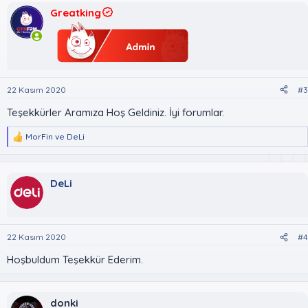
Greatking
22 Kasım 2020
#3
Teşekkürler Aramıza Hoş Geldiniz. İyi forumlar.
MorFin
ve
DeLi
T
e
p
k
DeLi
i
l
e
r
:
22 Kasım 2020
#4
Hoşbuldum Teşekkür Ederim.
donki