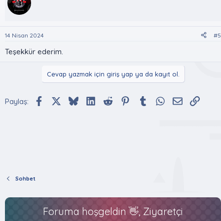
14 Nisan 2024
#5
Teşekkür ederim.
Cevap yazmak için giriş yap ya da kayıt ol.
Facebook
X (Twitter)
Bluesky
LinkedIn
Reddit
Pinterest
Tumblr
WhatsApp
E-posta
Bağlan
Paylaş:
Sohbet
Foruma hoşgeldin 👋, Ziyaretçi