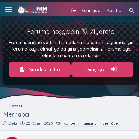
Giriş yap
Kayıt ol
Foruma hoşgeldin 👋, Ziyaretçi
Forum içeriğine ve tüm hizmetlerimize erişim sağlamak için
foruma kayıt olmalı ya da giriş yapmalısınız. Foruma üye
olmak tamamen ücretsizdir.
Şimdi kayıt ol
Giriş yap
Sohbet
Merhaba
K
B
E
DeLi
22 Kasım 2020
sohbet
tanışma
yeni üye
o
a
t
n
ş
i