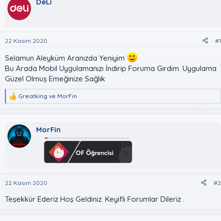
u
DeLi
l
k
y
a
e
u
n
t
B
g
l
a
ı
e
22 Kasım 2020
#1
ş
ç
r
l
t
Selamun Aleyküm Aranızda Yeniyim
a
a
Bu Arada Mobil Uygulamanızı İndirip Foruma Girdim. Uygulama
t
r
Güzel Olmuş Emeğinize Sağlık
a
i
n
h
Greatking
ve
MorFin
i
T
e
p
k
MorFin
i
l
e
r
:
22 Kasım 2020
#2
Teşekkür Ederiz Hoş Geldiniz. Keyifli Forumlar Dileriz .