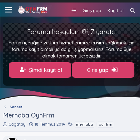
Giriş yap
Kayıt ol
Foruma hoşgeldin 👋, Ziyaretçi
Forum içeriğine ve tüm hizmetlerimize erişim sağlamak için
foruma kayıt olmalı ya da giriş yapmalısınız. Foruma üye
olmak tamamen ücretsizdir.
Şimdi kayıt ol
Giriş yap
Sohbet
Merhaba OynFrm
K
B
E
Cagatay
18 Temmuz 2014
merhaba
oynfrm
o
a
t
n
ş
i