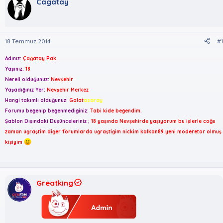
u
Cagatay
l
k
y
a
e
u
n
t
B
g
l
a
ı
e
18 Temmuz 2014
#1
ş
ç
r
l
t
Adınız:
Çağatay Pak
a
a
Yaşınız:
18
t
r
Nereli olduğunuz:
Nevşehir
a
i
Yaşadığınız Yer:
Nevşehir Merkez
n
h
i
Hangi takımlı olduğunuz:
Galat
asaray
Forumu beğenip beğenmediğiniz:
Tabi kide beğendim.
Şablon Dışındaki Düşünceleriniz ;
18 yaşında Nevşehirde yaşıyorum bu işlerle coğu
zaman uğraştim diğer forumlarda uğraştiğim nickim kalkan89 yeni moderetor olmuş
kişiyim
Greatking