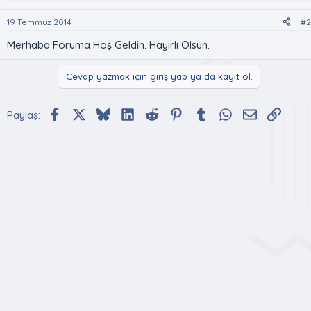
19 Temmuz 2014
#2
Merhaba Foruma Hoş Geldin. Hayırlı Olsun.
Cevap yazmak için giriş yap ya da kayıt ol.
Facebook
X (Twitter)
Bluesky
LinkedIn
Reddit
Pinterest
Tumblr
WhatsApp
E-posta
Bağlan
Paylaş: