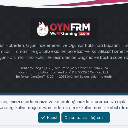
n Haberleri, Oyun İncelemeleri ve Oyunlar hakkında kapsamlı Tür
udur. Tamamı ile gönüllü ekibi ile 'ücretsiz' ve 'karşılıksız' hizmet
un Forumları markaları ile resmi hiç bir bağımız ve başka şubemiz
XenForo 2 Style [XGT] Yazılım ve web hizmetleri 2014-2024
®
Community platform by XenForo
© 2010-2026 XenForo Ltd.
Bu forum XenGenTr © 2014 - 2026 ürünleri ile desteklenmektedir
e, deneyiminizi uyarlamanıza ve kaydolduğunuzda oturumunuzu açık tu
u siteyi kullanmaya devam ederek çerez kullanmamızı kabul etmiş
Kabul
Daha fazlasını öğrenin…