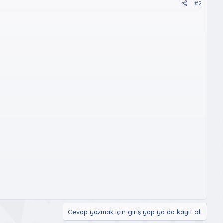
#2
Cevap yazmak için giriş yap ya da kayıt ol.