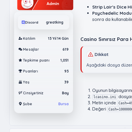
Strip Lair's Dice Hi
Psychedelic Modu
sonra da kullanabilir
Discord
greatking
Casino Sınırsız Para 
Katılım
13 Yıl 14 Gün
Mesajlar
619
Dikkat
Tepkime puanı
1,051
Aşağıdaki dosya düze
Puanları
93
Yaş
39
Oyunun bilgisayarın
Cinsiyetiniz
Bay
dosyası
lcasino.ini
Metin içinde
Cash=4
Şube
Bursa
Değeri
Cash=100000