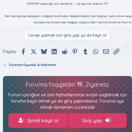
OYNFRM topluluğu için derlendi — iyi oyunlar dileriz!
Not: Kampanya detayları mağaza tarafından değiştirilebilir. Son bilgileri satın alma veya
sahiplenme öncesinde mağaza sayfasından kontrol etmeniz önerilir.
Cevap yazmak için giriş yap ya da kayıt ol.
Facebook
X (Twitter)
Bluesky
LinkedIn
Reddit
Pinterest
Tumblr
WhatsApp
E-posta
Bağlan
Paylaş:
Ücretsiz Oyunlar & İndirimler
Foruma hoşgeldin 👋, Ziyaretçi
Forum içeriğine ve tüm hizmetlerimize erişim sağlamak için
foruma kayıt olmalı ya da giriş yapmalısınız. Foruma üye
olmak tamamen ücretsizdir.
Şimdi kayıt ol
Giriş yap