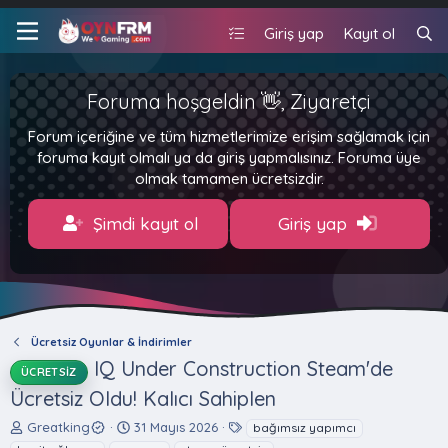
Giriş yap
Kayıt ol
Foruma hoşgeldin 👋, Ziyaretçi
Forum içeriğine ve tüm hizmetlerimize erişim sağlamak için
foruma kayıt olmalı ya da giriş yapmalısınız. Foruma üye
olmak tamamen ücretsizdir.
Şimdi kayıt ol
Giriş yap
Ücretsiz Oyunlar & İndirimler
IQ Under Construction Steam'de
ÜCRETSIZ
Ücretsiz Oldu! Kalıcı Sahiplen
K
B
E
Greatking
31 Mayıs 2026
bağımsız yapımcı
o
a
t