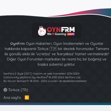
OynFrm
Oyun Haberleri, Oyun İncelemeleri ve Oyunlar
hakkında kapsamlı Türkçe 🇹🇷 bir destek forumudur. Tamamı
ile gönüllü ekibi ile 'ücretsiz' ve 'karşılıksız' hizmet vermektedir!
Diğer Oyun Forumları markaları ile resmi hiç bir bağımız ve
başka şubemiz yoktur..
XenForo 2 Style [XGT] Yazılım ve web hizmetleri 2014-2024
®
Community platform by XenForo
© 2010-2026 XenForo Ltd.
Bu forum XenGenTr © 2014 - 2026 ürünleri ile desteklenmektedir
Türkçe (TR)
Ana sayfa
R
S
S