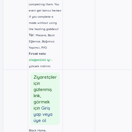
completing them. You
even get bonus heroes
if you complete a
mode without using
the healing goddess!
Tür:
Macera, Basit
Eğlence, Bağımsız
Yapımcı, RYO
Fırsat notu:
olağanüstü iyi
-
yüksek indirim.
Ziyaretçiler
için
gizlenmiş
link,
görmek
için
Giriş
yap veya
üye ol.
Black Home,