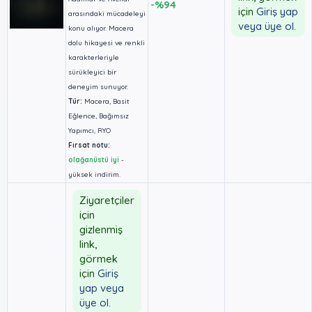
-%94
için
Giriş yap
arasındaki mücadeleyi
veya üye ol.
konu alıyor. Macera
dolu hikayesi ve renkli
karakterleriyle
sürükleyici bir
deneyim sunuyor.
Tür:
Macera, Basit
Eğlence, Bağımsız
Yapımcı, RYO
Fırsat notu:
olağanüstü iyi
-
yüksek indirim.
Ziyaretçiler
için
gizlenmiş
link,
görmek
için
Giriş
yap veya
üye ol.