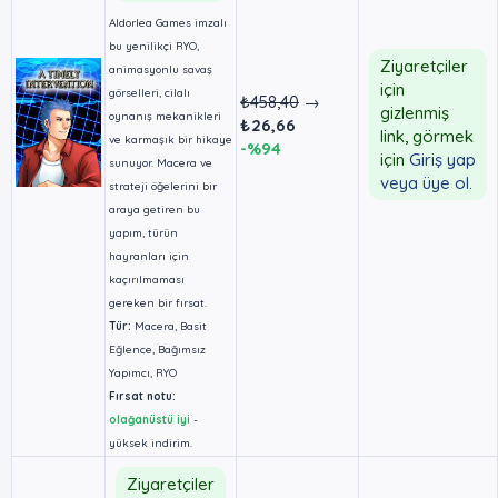
Aldorlea Games imzalı
bu yenilikçi RYO,
Ziyaretçiler
animasyonlu savaş
için
görselleri, cilalı
₺458,40
→
gizlenmiş
oynanış mekanikleri
₺26,66
link, görmek
ve karmaşık bir hikaye
-%94
için
Giriş yap
sunuyor. Macera ve
veya üye ol.
strateji öğelerini bir
araya getiren bu
yapım, türün
hayranları için
kaçırılmaması
gereken bir fırsat.
Tür:
Macera, Basit
Eğlence, Bağımsız
Yapımcı, RYO
Fırsat notu:
olağanüstü iyi
-
yüksek indirim.
Ziyaretçiler