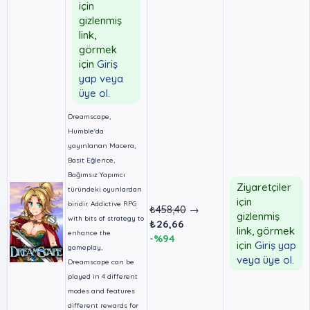
için
gizlenmiş
link,
görmek
için
Giriş
yap veya
üye ol.
Dreamscape,
Humble'da
yayınlanan Macera,
Basit Eğlence,
Bağımsız Yapımcı
Ziyaretçiler
türündeki oyunlardan
için
biridir. Addictive RPG
₺458,40
→
gizlenmiş
with bits of strategy to
₺26,66
link, görmek
enhance the
-%94
için
Giriş yap
gameplay,
veya üye ol.
Dreamscape can be
played in 4 different
modes and features
different rewards for