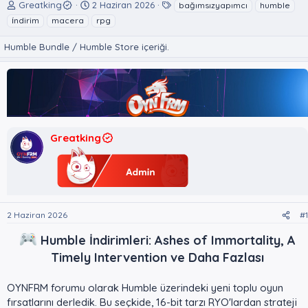
K
B
E
Greatking
2 Haziran 2026
bağımsızyapımcı
humble
o
a
t
i̇ndirim
macera
rpg
n
ş
i
u
l
k
Humble Bundle / Humble Store içeriği.
y
a
e
u
n
t
B
g
l
a
ı
e
ş
ç
r
l
t
a
a
Greatking
t
r
a
i
n
h
i
2 Haziran 2026
#1
Humble İndirimleri: Ashes of Immortality, A
Timely Intervention ve Daha Fazlası
OYNFRM forumu olarak Humble üzerindeki yeni toplu oyun
fırsatlarını derledik. Bu seçkide, 16-bit tarzı RYO'lardan strateji