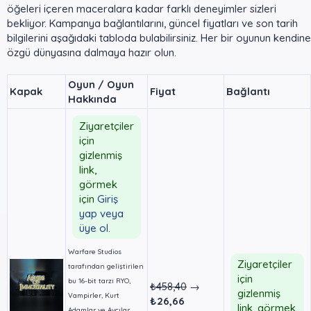
öğeleri içeren maceralara kadar farklı deneyimler sizleri
bekliyor. Kampanya bağlantılarını, güncel fiyatları ve son tarih
bilgilerini aşağıdaki tabloda bulabilirsiniz. Her bir oyunun kendine
özgü dünyasına dalmaya hazır olun.
Oyun / Oyun
Kapak
Fiyat
Bağlantı
Hakkında
Ziyaretçiler
için
gizlenmiş
link,
görmek
için
Giriş
yap veya
üye ol.
Warfare Studios
Ziyaretçiler
tarafından geliştirilen
için
bu 16-bit tarzı RYO,
₺458,40
→
gizlenmiş
Vampirler, Kurt
₺26,66
link, görmek
Adamlar ve Avcılar