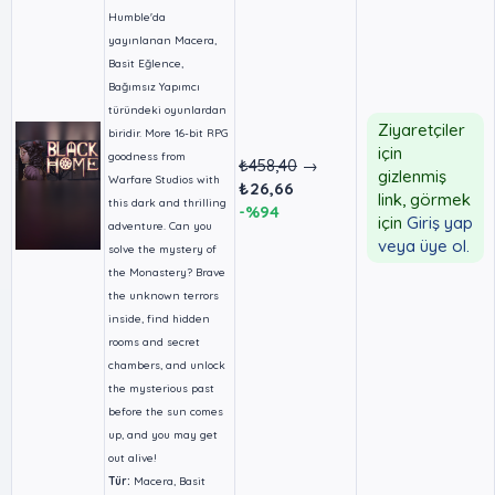
Humble'da
yayınlanan Macera,
Basit Eğlence,
Bağımsız Yapımcı
türündeki oyunlardan
Ziyaretçiler
biridir. More 16-bit RPG
için
goodness from
₺458,40
→
gizlenmiş
Warfare Studios with
₺26,66
link, görmek
this dark and thrilling
-%94
için
Giriş yap
adventure. Can you
veya üye ol.
solve the mystery of
the Monastery? Brave
the unknown terrors
inside, find hidden
rooms and secret
chambers, and unlock
the mysterious past
before the sun comes
up, and you may get
out alive!
Tür:
Macera, Basit