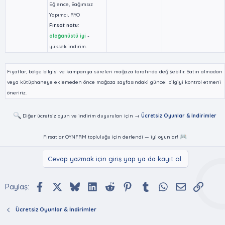
Eğlence, Bağımsız
Yapımcı, RYO
Fırsat notu:
olağanüstü iyi
-
yüksek indirim.
Fiyatlar, bölge bilgisi ve kampanya süreleri mağaza tarafında değişebilir. Satın almadan
veya kütüphaneye eklemeden önce mağaza sayfasındaki güncel bilgiyi kontrol etmeni
öneririz.
Diğer ücretsiz oyun ve indirim duyuruları için →
Ücretsiz Oyunlar & İndirimler
Fırsatlar OYNFRM topluluğu için derlendi — iyi oyunlar!
Cevap yazmak için giriş yap ya da kayıt ol.
Facebook
X (Twitter)
Bluesky
LinkedIn
Reddit
Pinterest
Tumblr
WhatsApp
E-posta
Bağlan
Paylaş:
Ücretsiz Oyunlar & İndirimler