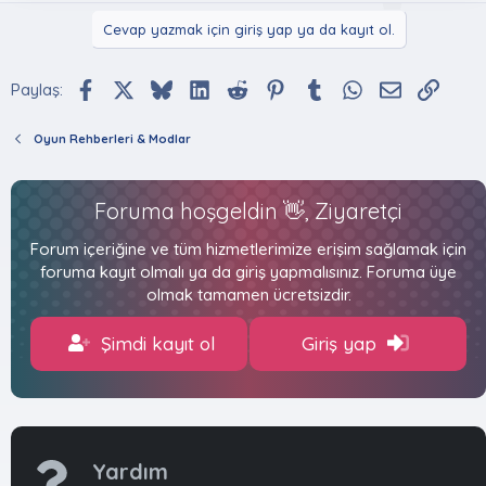
Cevap yazmak için giriş yap ya da kayıt ol.
Facebook
X (Twitter)
Bluesky
LinkedIn
Reddit
Pinterest
Tumblr
WhatsApp
E-posta
Bağlan
Paylaş:
Oyun Rehberleri & Modlar
Foruma hoşgeldin 👋, Ziyaretçi
Forum içeriğine ve tüm hizmetlerimize erişim sağlamak için
foruma kayıt olmalı ya da giriş yapmalısınız. Foruma üye
olmak tamamen ücretsizdir.
Şimdi kayıt ol
Giriş yap
Yardım