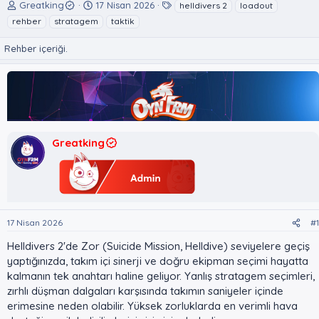
K
B
E
Greatking
17 Nisan 2026
helldivers 2
loadout
o
a
t
rehber
stratagem
taktik
n
ş
i
u
l
k
Rehber içeriği.
y
a
e
u
n
t
B
g
l
a
ı
e
ş
ç
r
l
t
a
a
Greatking
t
r
a
i
n
h
i
17 Nisan 2026
#1
Helldivers 2'de Zor (Suicide Mission, Helldive) seviyelere geçiş
yaptığınızda, takım içi sinerji ve doğru ekipman seçimi hayatta
kalmanın tek anahtarı haline geliyor. Yanlış stratagem seçimleri,
zırhlı düşman dalgaları karşısında takımın saniyeler içinde
erimesine neden olabilir. Yüksek zorluklarda en verimli hava