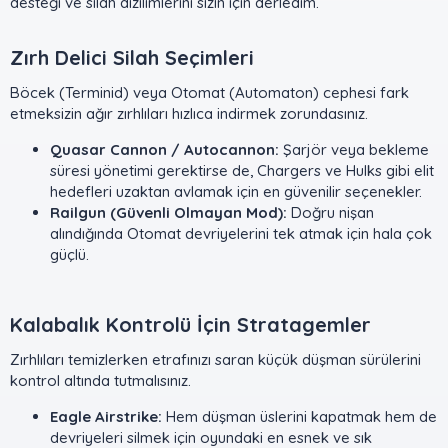
desteği ve silah dizilimlerini sizin için derledim.
Zırh Delici Silah Seçimleri​
Böcek (Terminid) veya Otomat (Automaton) cephesi fark
etmeksizin ağır zırhlıları hızlıca indirmek zorundasınız.
Quasar Cannon / Autocannon:
Şarjör veya bekleme
süresi yönetimi gerektirse de, Chargers ve Hulks gibi elit
hedefleri uzaktan avlamak için en güvenilir seçenekler.
Railgun (Güvenli Olmayan Mod):
Doğru nişan
alındığında Otomat devriyelerini tek atmak için hala çok
güçlü.
Kalabalık Kontrolü İçin Stratagemler​
Zırhlıları temizlerken etrafınızı saran küçük düşman sürülerini
kontrol altında tutmalısınız.
Eagle Airstrike:
Hem düşman üslerini kapatmak hem de
devriyeleri silmek için oyundaki en esnek ve sık