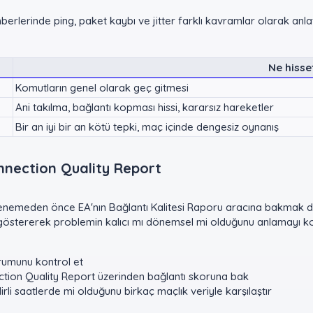
ehberlerinde ping, paket kaybı ve jitter farklı kavramlar olarak anla
Ne hisset
Komutların genel olarak geç gitmesi
Ani takılma, bağlantı kopması hissi, kararsız hareketler
Bir an iyi bir an kötü tepki, maç içinde dengesiz oynanış
nnection Quality Report​
emeden önce EA'nın Bağlantı Kalitesi Raporu aracına bakmak dah
ı göstererek problemin kalıcı mı dönemsel mi olduğunu anlamayı kola
umunu kontrol et
tion Quality Report üzerinden bağlantı skoruna bak
li saatlerde mi olduğunu birkaç maçlık veriyle karşılaştır