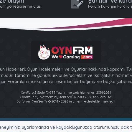
ze ulaşın
Şartlar ve kura
um yöneticilerine ulaş
Forum kullanım kurallar
n Haberleri, Oyun İncelemeleri ve Oyunlar hakkında kapsamlı Tür
udur. Tamamı ile gönüllü ekibi ile 'ücretsiz' ve 'karşılıksız' hizmet
un Forumları markaları ile resmi hiç bir bağımız ve başka şubemiz
XenForo 2 Style [XGT] Yazılım ve web hizmetleri 2014-2024
®
Community platform by XenForo
© 2010-2026 XenForo Ltd.
Bu forum XenGenTr © 2014 - 2026 ürünleri ile desteklenmektedir
e, deneyiminizi uyarlamanıza ve kaydolduğunuzda oturumunuzu açık tu