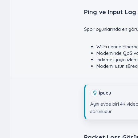
Ping ve Input Lag İ
Spor oyunlarında en görün
Wi-Fi yerine Etherne
Modeminde QoS vars
İndirme, yayın izlem
Modemi uzun süredi
İpucu
Aynı evde biri 4K vid
sorunudur.
Packet Loss Görü