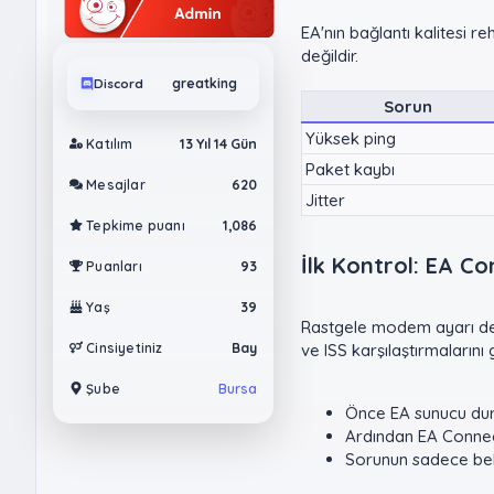
EA'nın bağlantı kalitesi r
değildir.
Discord
greatking
Sorun
Yüksek ping
Katılım
13 Yıl 14 Gün
Paket kaybı
Mesajlar
620
Jitter
Tepkime puanı
1,086
İlk Kontrol: EA Co
Puanları
93
Yaş
39
Rastgele modem ayarı den
Cinsiyetiniz
ve ISS karşılaştırmaların
Bay
Şube
Bursa
Önce EA sunucu dur
Ardından EA Connec
Sorunun sadece belir