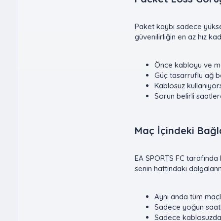
Paket kaybı sadece yüksek
güvenilirliğin en az hız k
Önce kabloyu ve mod
Güç tasarruflu ağ ba
Kablosuz kullanıyo
Sorun belirli saatle
Maç İçindeki Bağl
EA SPORTS FC tarafında ba
senin hattındaki dalgalanm
Aynı anda tüm maçl
Sadece yoğun saatl
Sadece kablosuzda 