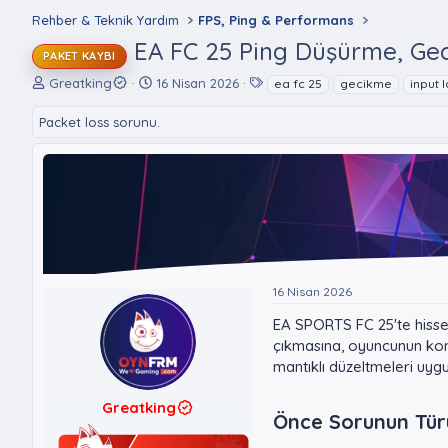
Rehber & Teknik Yardım
FPS, Ping & Performans
EA FC 25 Ping Düşürme, Gec
PAKET KAYBI
K
B
E
Greatking
16 Nisan 2026
ea fc 25
gecikme
input 
o
a
t
n
ş
i
Packet loss sorunu.
u
l
k
y
a
e
u
n
t
B
g
l
a
ı
e
ş
ç
r
l
t
a
a
t
r
16 Nisan 2026
a
i
n
h
EA SPORTS FC 25'te hissed
i
çıkmasına, oyuncunun komu
mantıklı düzeltmeleri uygu
Greatking
Önce Sorunun Türü