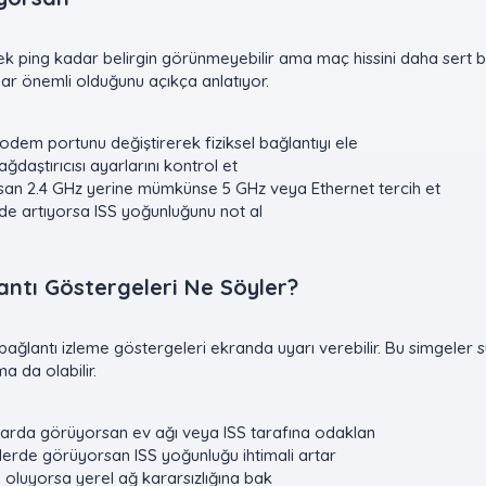
 ping kadar belirgin görünmeyebilir ama maç hissini daha sert boza
adar önemli olduğunu açıkça anlatıyor.
em portunu değiştirerek fiziksel bağlantıyı ele
ğdaştırıcısı ayarlarını kontrol et
rsan 2.4 GHz yerine mümkünse 5 GHz veya Ethernet tercih et
rde artıyorsa ISS yoğunluğunu not al
antı Göstergeleri Ne Söyler?​
ğlantı izleme göstergeleri ekranda uyarı verebilir. Bu simgeler sü
a da olabilir.
arda görüyorsan ev ağı veya ISS tarafına odaklan
erde görüyorsan ISS yoğunluğu ihtimali artar
oluyorsa yerel ağ kararsızlığına bak