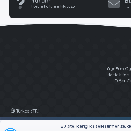
Yardım
Bi
Forum kullanım kılavuzu
For
OynFrm
Oyu
destek forum
Diğer Oy
Türkçe (TR)
Bu site, içeriği kişiselleştirmeniz