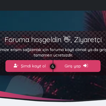
Foruma hoşgeldin 👋, Ziyaretçi
imize erişim sağlamak için foruma kayıt olmalı ya da gir
tamamen ücretsizdir.
Şimdi kayıt ol
Giriş yap