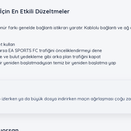
çin En Etkili Düzeltmeler​
ür farkı genelde bağlantı istikrarı yaratır. Kablolu bağlantı ve a
t kullan
a EA SPORTS FC trafiğini önceliklendirmeyi dene
e ve bulut yedekleme gibi arka plan trafiğini kapat
r yeniden başlatmadıysan temiz bir yeniden başlatma yap
eo izlerken ya da büyük dosya indirirken maçın ağırlaşması çoğu 
yorsan​