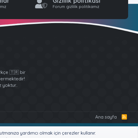
llar
Gizlilik politikası
ımız
Forum gizlilik politikamız
kçe 🇹🇷 bir
 vermektedir!
 yoktur..
Ana sayfa
R
S
S
tmanıza yardımcı olmak için çerezler kullanır.