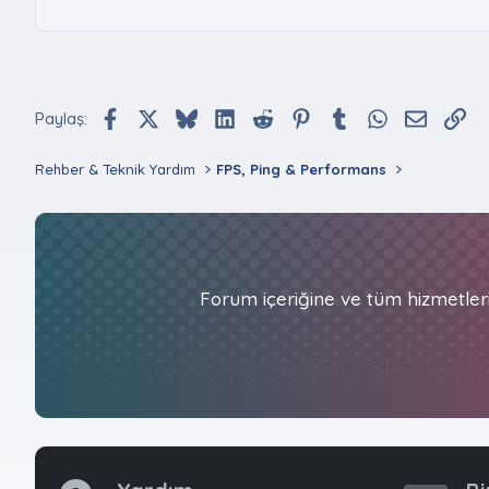
Facebook
X (Twitter)
Bluesky
LinkedIn
Reddit
Pinterest
Tumblr
WhatsApp
E-posta
Bağ
Paylaş:
Rehber & Teknik Yardım
FPS, Ping & Performans
Forum içeriğine ve tüm hizmetler