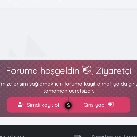
lantı
Foruma hoşgeldin 👋, Ziyaretçi
imize erişim sağlamak için foruma kayıt olmalı ya da gir
tamamen ücretsizdir.
Şimdi kayıt ol
Giriş yap