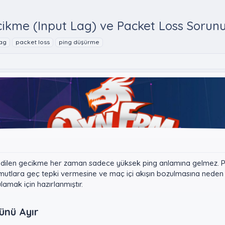
ikme (Input Lag) ve Packet Loss Sorun
lag
packet loss
ping düşürme
ilen gecikme her zaman sadece yüksek ping anlamına gelmez. Paket
tlara geç tepki vermesine ve maç içi akışın bozulmasına neden ola
lamak için hazırlanmıştır.
nü Ayır​