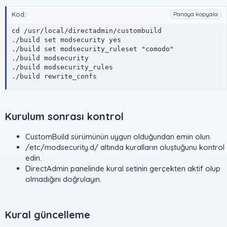
Kod:
Panoya kopyala
cd /usr/local/directadmin/custombuild

./build set modsecurity yes

./build set modsecurity_ruleset "comodo"

./build modsecurity

./build modsecurity_rules

./build rewrite_confs
Kurulum sonrası kontrol​
CustomBuild sürümünün uygun olduğundan emin olun.
/etc/modsecurity.d/ altında kuralların oluştuğunu kontrol
edin.
DirectAdmin panelinde kural setinin gerçekten aktif olup
olmadığını doğrulayın.
Kural güncelleme​