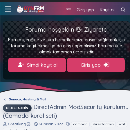
Giriş yap
Kayıt ol
Foruma hoşgeldin 👋, Ziyaretçi
Forum içeriğine ve tüm hizmetlerimize erişim sağlamak için
foruma kayıt olmalı ya da giriş yapmalısınız. Foruma üye
olmak tamamen ücretsizdir.
Şimdi kayıt ol
Giriş yap
Sunucu, Hosting & Mail
DirectAdmin ModSecurity kurulumu
DIRECTADMIN
(Comodo kural seti)
K
B
E
Greatking
14 Nisan 2022
comodo
directadmin
waf
o
a
t