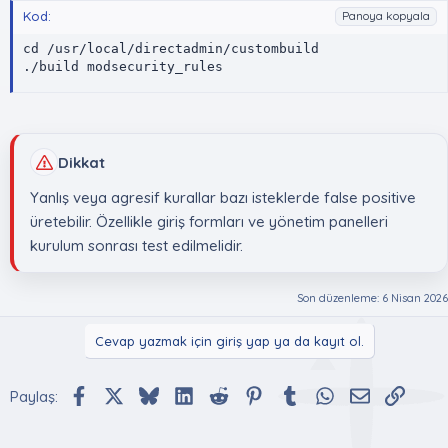
Kod:
Panoya kopyala
cd /usr/local/directadmin/custombuild

./build modsecurity_rules
Dikkat
Yanlış veya agresif kurallar bazı isteklerde false positive
üretebilir. Özellikle giriş formları ve yönetim panelleri
kurulum sonrası test edilmelidir.
Son düzenleme:
6 Nisan 2026
Cevap yazmak için giriş yap ya da kayıt ol.
Facebook
X (Twitter)
Bluesky
LinkedIn
Reddit
Pinterest
Tumblr
WhatsApp
E-posta
Bağlan
Paylaş: