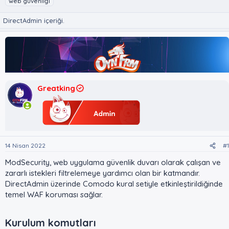
web güvenliği
n
ş
i
u
l
k
DirectAdmin içeriği.
y
a
e
u
n
t
B
g
l
a
ı
e
ş
ç
r
l
t
a
a
Greatking
t
r
a
i
n
h
i
14 Nisan 2022
#1
ModSecurity, web uygulama güvenlik duvarı olarak çalışan ve
zararlı istekleri filtrelemeye yardımcı olan bir katmandır.
DirectAdmin üzerinde Comodo kural setiyle etkinleştirildiğinde
temel WAF koruması sağlar.
Kurulum komutları​