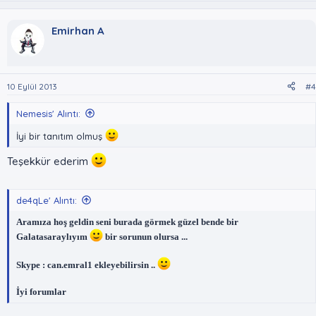
mutluyum..
Emirhan A
10 Eylül 2013
#4
Nemesis' Alıntı:
İyi bir tanıtım olmuş
Teşekkür ederim
de4qLe' Alıntı:
Aramıza hoş geldin seni burada görmek güzel bende bir
Galatasaraylıyım
bir sorunun olursa ...
Skype : can.emral1 ekleyebilirsin ..
İyi forumlar