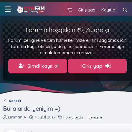
Giriş yap
Kayıt ol
Foruma hoşgeldin 👋, Ziyaretçi
Forum içeriğine ve tüm hizmetlerimize erişim sağlamak için
foruma kayıt olmalı ya da giriş yapmalısınız. Foruma üye
olmak tamamen ücretsizdir.
Şimdi kayıt ol
Giriş yap
Sohbet
Buralarda yeniyim =)
K
B
E
Emirhan A
7 Eylül 2013
buralarda
yeniyim
o
a
t
n
ş
i