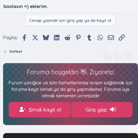
Saolasın =)
eklerim.
Cevap yazmak için giriş yap ya da kayıt ol.
Facebook
X (Twitter)
Bluesky
LinkedIn
Reddit
Pinterest
Tumblr
WhatsApp
E-posta
Bağlan
Paylaş:
Sohbet
Foruma hoşgeldin 👋, Ziyaretçi
Forum içeriğine ve tüm hizmetlerimize erişim sağlamak için
foruma kayıt olmalı ya da giriş yapmalısınız. Foruma üye
olmak tamamen ücretsizdir.
Şimdi kayıt ol
Giriş yap