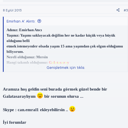
8 Eylül 2013
#3
Emirhan A' Alıntı:
Adınız: Emirhan Atıcı
Yaşınız: Yaşımı saklayacak değilim her ne kadar küçük veya büyük
olduğunu belli
etmek istemeyenler olsada yaşım 15 ama yaşımdan çok olgun olduğumu
biliyorum.
Nereli olduğunuz: Mersin
Hangi takımlı olduğunuz:
G
a
l
a
t
a
s
a
r
a
y
Genişletmek için tıkla.
Forumu nereden bulduğunuz: W-S'den buldum.
Forumu beğenip beğenmediğiniz: Beğendim çok emek var üzerinde
forumlar
düzgünce ve titizlikle açılmış ancak tasarımı daha iyi olabilirdi.
Aramıza hoş geldin seni burada görmek güzel bende bir
İlgi alanlarım: Aslında bilgisayar öncelikli ilgi alanımdır
Knight Online,Metin2 gibi strateji oyunlarını çok severim ve
Galatasaraylıyım
bir sorunun olursa ...
hepsinde de
uzmanım
Minecraft,Counter - Strike gibi oyunlarda
Skype : can.emral1 ekleyebilirsin ..
oynarım arada.
Hazır forum ve blog sistemleri üzerinde bilgi sahibiyim.
(MyBB,VBulletin,Wordpress vs.)
İyi forumlar
Sanırım bu kadar OynFrm.Com ailesiyle tanışacağım için çok