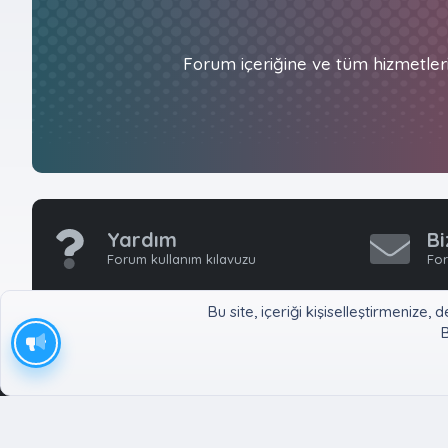
Forum içeriğine ve tüm hizmetler
Yardım
Bi
Forum kullanım kılavuzu
For
Bu site, içeriği kişiselleştirmeniz
B