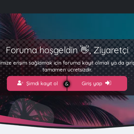
Foruma hoşgeldin 👋, Ziyaretçi
imize erişim sağlamak için foruma kayıt olmalı ya da gir
tamamen ücretsizdir.
Şimdi kayıt ol
Giriş yap