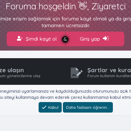
Foruma hoşgeldin 👋, Ziyaretçi
imize erişim sağlamak için foruma kayıt olmalı ya da gir
tamamen ücretsizdir.
Şimdi kayıt ol
Giriş yap
ze ulaşın
Şartlar ve kura
um yöneticilerine ulaş
Forum kullanım kurallar
e, deneyiminizi uyarlamanıza ve kaydolduğunuzda oturumunuzu açık tu
u siteyi kullanmaya devam ederek çerez kullanmamızı kabul etmiş
Kabul
Daha fazlasını öğrenin…