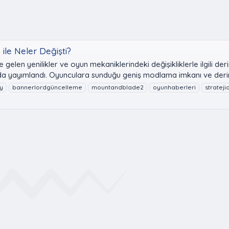
ile Neler Değişti?
 gelen yenilikler ve oyun mekaniklerindeki değişikliklerle ilgili d
da yayımlandı. Oyunculara sunduğu geniş modlama imkanı ve derin
y
bannerlordgüncelleme
mountandblade2
oyunhaberleri
strateji