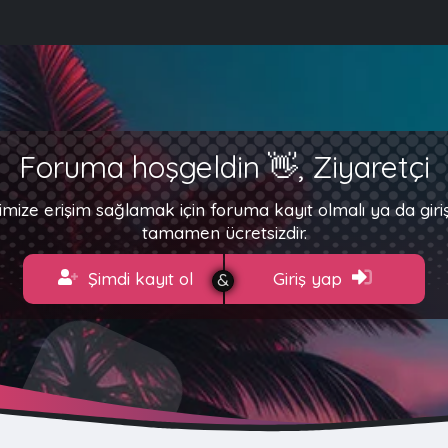
Foruma hoşgeldin 👋, Ziyaretçi
imize erişim sağlamak için foruma kayıt olmalı ya da gir
tamamen ücretsizdir.
Şimdi kayıt ol
Giriş yap