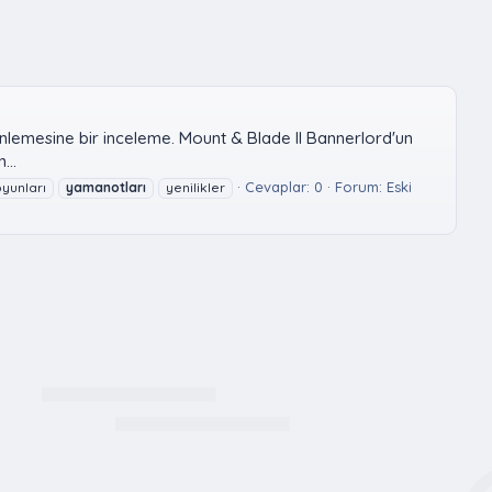
erinlemesine bir inceleme. Mount & Blade II Bannerlord'un
...
Cevaplar: 0
Forum:
Eski
oyunları
yamanotları
yenilikler