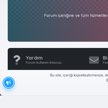
Forum içeriğine ve tüm hizmetler
Yardım
Bi
Forum kullanım kılavuzu
For
Bu site, içeriği kişiselleştirmeniz
B