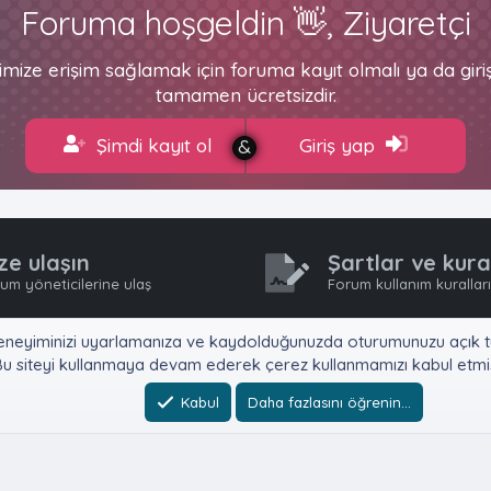
Foruma hoşgeldin 👋, Ziyaretçi
imize erişim sağlamak için foruma kayıt olmalı ya da gir
tamamen ücretsizdir.
Şimdi kayıt ol
Giriş yap
ze ulaşın
Şartlar ve kura
um yöneticilerine ulaş
Forum kullanım kurallar
e, deneyiminizi uyarlamanıza ve kaydolduğunuzda oturumunuzu açık tu
u siteyi kullanmaya devam ederek çerez kullanmamızı kabul etmiş
Kabul
Daha fazlasını öğrenin…