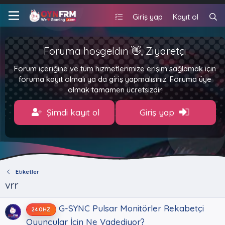
Giriş yap
Kayıt ol
Foruma hoşgeldin 👋, Ziyaretçi
Forum içeriğine ve tüm hizmetlerimize erişim sağlamak için
foruma kayıt olmalı ya da giriş yapmalısınız. Foruma üye
olmak tamamen ücretsizdir.
Şimdi kayıt ol
Giriş yap
Etiketler
vrr
G-SYNC Pulsar Monitörler Rekabetçi
240HZ
Oyuncular İçin Ne Vadediyor?