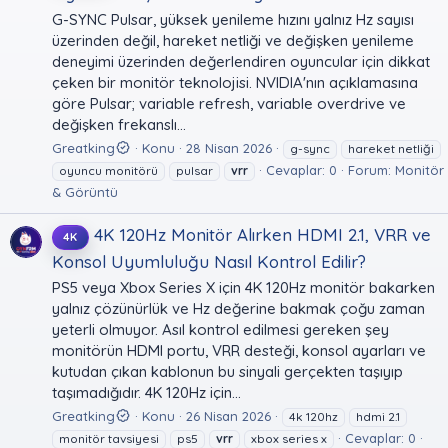
G-SYNC Pulsar, yüksek yenileme hızını yalnız Hz sayısı
üzerinden değil, hareket netliği ve değişken yenileme
deneyimi üzerinden değerlendiren oyuncular için dikkat
çeken bir monitör teknolojisi. NVIDIA'nın açıklamasına
göre Pulsar; variable refresh, variable overdrive ve
değişken frekanslı...
Greatking
Konu
28 Nisan 2026
g-sync
hareket netliği
Cevaplar: 0
Forum:
Monitör
oyuncu monitörü
pulsar
vrr
& Görüntü
4K 120Hz Monitör Alırken HDMI 2.1, VRR ve
4K
Konsol Uyumluluğu Nasıl Kontrol Edilir?
PS5 veya Xbox Series X için 4K 120Hz monitör bakarken
yalnız çözünürlük ve Hz değerine bakmak çoğu zaman
yeterli olmuyor. Asıl kontrol edilmesi gereken şey
monitörün HDMI portu, VRR desteği, konsol ayarları ve
kutudan çıkan kablonun bu sinyali gerçekten taşıyıp
taşımadığıdır. 4K 120Hz için...
Greatking
Konu
26 Nisan 2026
4k 120hz
hdmi 2.1
Cevaplar: 0
monitör tavsiyesi
ps5
vrr
xbox series x