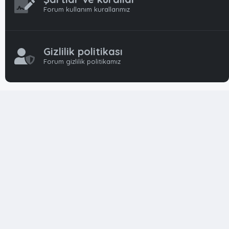
Forum kullanım kurallarımız
Gizlilik politikası
Forum gizlilik politikamız
OynFrm
Oyun Haberleri, Oyun İncelemeleri ve Oyunlar
hakkında kapsamlı Türkçe 🇹🇷 bir destek forumudur. Tamamı
ile gönüllü ekibi ile 'ücretsiz' ve 'karşılıksız' hizmet vermektedir!
Diğer Oyun Forumları markaları ile resmi hiç bir bağımız ve
başka şubemiz yoktur..