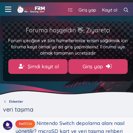
Giriş yap
Kayıt ol
Foruma hoşgeldin 👋, Ziyaretçi
Forum içeriğine ve tüm hizmetlerimize erişim sağlamak için
foruma kayıt olmalı ya da giriş yapmalısınız. Foruma üye
olmak tamamen ücretsizdir.
Şimdi kayıt ol
Giriş yap
Etiketler
veri taşıma
Nintendo Switch depolama alanı nasıl
SWITCH
yönetilir? microSD kart ve veri taşıma rehberi