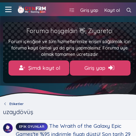
Giriş yap
Kayıt ol
Foruma hoşgeldin 👋, Ziyaretçi
Forum içeriğine ve tüm hizmetlerimize erişim sağlamak için
foruma kayıt olmalı ya da giriş yapmalısınız. Foruma üye
olmak tamamen ücretsizdir.
Şimdi kayıt ol
Giriş yap
Etiketler
uzaydövüş
The Wraith of the Galaxy Epic
EPIK OYUNLAR
Games'te %95 indirimle fiyatı düştü! Son tarih 29