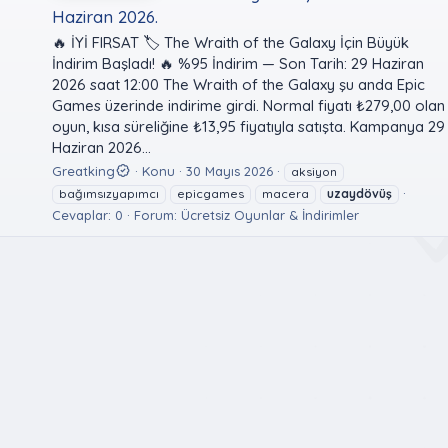
Haziran 2026.
🔥 İYİ FIRSAT 🏷️ The Wraith of the Galaxy İçin Büyük
İndirim Başladı! 🔥 %95 İndirim — Son Tarih: 29 Haziran
2026 saat 12:00 The Wraith of the Galaxy şu anda Epic
Games üzerinde indirime girdi. Normal fiyatı ₺279,00 olan
oyun, kısa süreliğine ₺13,95 fiyatıyla satışta. Kampanya 29
Haziran 2026...
Greatking
Konu
30 Mayıs 2026
aksiyon
bağımsızyapımcı
epicgames
macera
uzaydövüş
Cevaplar: 0
Forum:
Ücretsiz Oyunlar & İndirimler