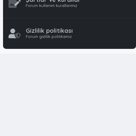
Forum kullanım kurallarımız
Gizlilik politikası
Forum gizlilik politikamız
OynFrm
Oyun Haberleri, Oyun İncelemeleri ve Oyunlar
hakkında kapsamlı Türkçe 🇹🇷 bir destek forumudur. Tamamı
ile gönüllü ekibi ile 'ücretsiz' ve 'karşılıksız' hizmet vermektedir!
Diğer Oyun Forumları markaları ile resmi hiç bir bağımız ve
başka şubemiz yoktur..