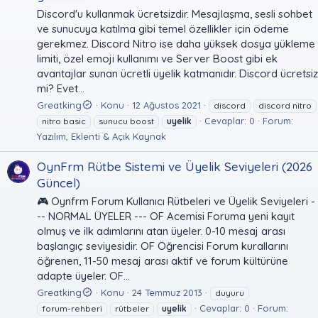
Discord'u kullanmak ücretsizdir. Mesajlaşma, sesli sohbet
ve sunucuya katılma gibi temel özellikler için ödeme
gerekmez. Discord Nitro ise daha yüksek dosya yükleme
limiti, özel emoji kullanımı ve Server Boost gibi ek
avantajlar sunan ücretli üyelik katmanıdır. Discord ücretsiz
mi? Evet...
Greatking
Konu
12 Ağustos 2021
discord
discord nitro
Cevaplar: 0
Forum:
nitro basic
sunucu boost
uyelik
Yazılım, Eklenti & Açık Kaynak
OynFrm Rütbe Sistemi ve Üyelik Seviyeleri (2026
Güncel)
🎮 Oynfrm Forum Kullanıcı Rütbeleri ve Üyelik Seviyeleri -
-- NORMAL ÜYELER --- OF Acemisi Foruma yeni kayıt
olmuş ve ilk adımlarını atan üyeler. 0-10 mesaj arası
başlangıç seviyesidir. OF Öğrencisi Forum kurallarını
öğrenen, 11-50 mesaj arası aktif ve forum kültürüne
adapte üyeler. OF...
Greatking
Konu
24 Temmuz 2013
duyuru
Cevaplar: 0
Forum:
forum-rehberi
rütbeler
uyelik