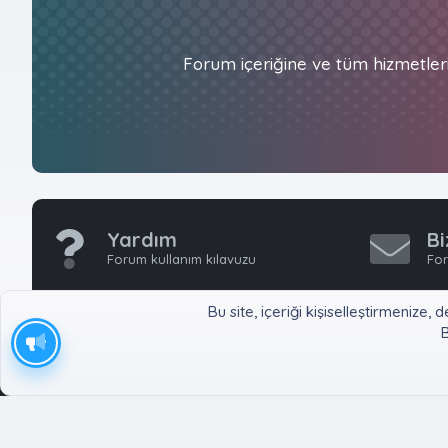
Forum içeriğine ve tüm hizmetler
Yardım
Bi
Forum kullanım kılavuzu
For
Bu site, içeriği kişiselleştirmeniz
B