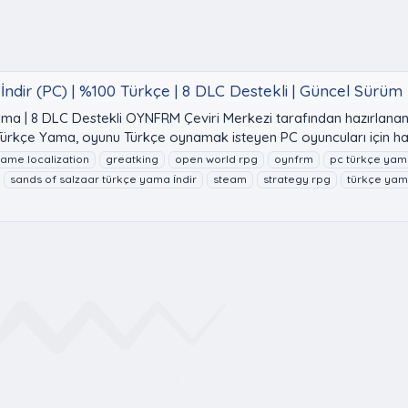
ndir (PC) | %100 Türkçe | 8 DLC Destekli | Güncel Sürüm
ama | 8 DLC Destekli OYNFRM Çeviri Merkezi tarafından hazırlana
rkçe Yama, oyunu Türkçe oynamak isteyen PC oyuncuları için hazı
ame localization
greatking
open world rpg
oynfrm
pc türkçe ya
sands of salzaar türkçe yama i̇ndir
steam
strategy rpg
türkçe ya