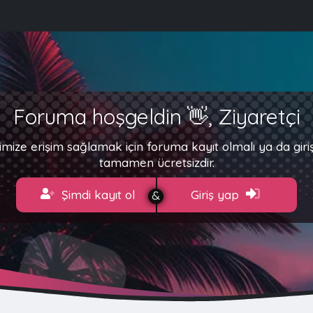
Foruma hoşgeldin 👋, Ziyaretçi
imize erişim sağlamak için foruma kayıt olmalı ya da gir
tamamen ücretsizdir.
Şimdi kayıt ol
Giriş yap