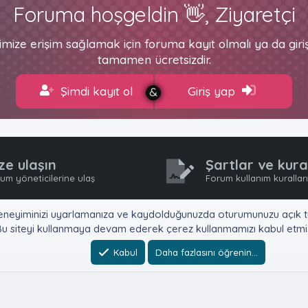
Foruma hoşgeldin 👋, Ziyaretçi
imize erişim sağlamak için foruma kayıt olmalı ya da gir
tamamen ücretsizdir.
Şimdi kayıt ol
Giriş yap
ze ulaşın
Şartlar ve kura
um yöneticilerine ulaş
Forum kullanım kurallar
e, deneyiminizi uyarlamanıza ve kaydolduğunuzda oturumunuzu açık tu
u siteyi kullanmaya devam ederek çerez kullanmamızı kabul etmiş
Kabul
Daha fazlasını öğrenin…