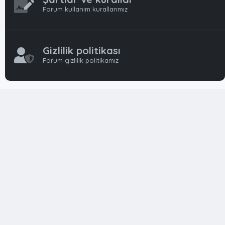
Forum kullanım kurallarımız
Gizlilik politikası
Forum gizlilik politikamız
OynFrm
Oyun Haberleri, Oyun İncelemeleri ve Oyunlar
hakkında kapsamlı Türkçe 🇹🇷 bir destek forumudur. Tamamı
ile gönüllü ekibi ile 'ücretsiz' ve 'karşılıksız' hizmet vermektedir!
Diğer Oyun Forumları markaları ile resmi hiç bir bağımız ve
başka şubemiz yoktur..