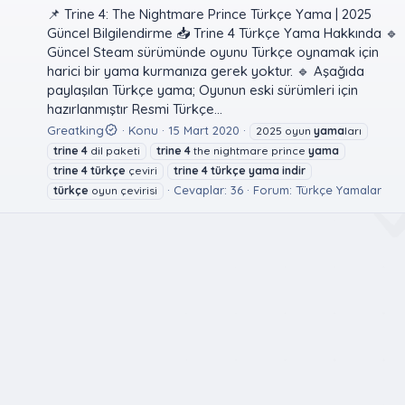
📌 Trine 4: The Nightmare Prince Türkçe Yama | 2025
Güncel Bilgilendirme 📥 Trine 4 Türkçe Yama Hakkında 🔹
Güncel Steam sürümünde oyunu Türkçe oynamak için
harici bir yama kurmanıza gerek yoktur. 🔹 Aşağıda
paylaşılan Türkçe yama; Oyunun eski sürümleri için
hazırlanmıştır Resmi Türkçe...
Greatking
Konu
15 Mart 2020
2025 oyun
yama
ları
trine
4
dil paketi
trine
4
the nightmare prince
yama
trine
4
türkçe
çeviri
trine
4
türkçe
yama
indir
Cevaplar: 36
Forum:
Türkçe Yamalar
türkçe
oyun çevirisi