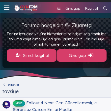
Giriş yap
Kayıt ol
Foruma hoşgeldin 👋, Ziyaretçi
Forum içeriğine ve tüm hizmetlerimize erişim sağlamak için
foruma kayıt olmalı ya da giriş yapmalısınız. Foruma üye
olmak tamamen ücretsizdir.
Şimdi kayıt ol
Giriş yap
Etiketler
tavsiye
Fallout 4 Next-Gen Güncellemesiyle
MOD
Sorunsuz Çalışan En İyi Modlar