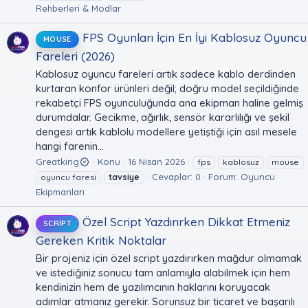
Rehberleri & Modlar
FPS Oyunları İçin En İyi Kablosuz Oyuncu
MOUSE
Fareleri (2026)
Kablosuz oyuncu fareleri artık sadece kablo derdinden
kurtaran konfor ürünleri değil; doğru model seçildiğinde
rekabetçi FPS oyunculuğunda ana ekipman haline gelmiş
durumdalar. Gecikme, ağırlık, sensör kararlılığı ve şekil
dengesi artık kablolu modellere yetiştiği için asıl mesele
hangi farenin...
Greatking
Konu
16 Nisan 2026
fps
kablosuz
mouse
Cevaplar: 0
Forum:
Oyuncu
oyuncu faresi
tavsiye
Ekipmanları
Özel Script Yazdırırken Dikkat Etmeniz
SCRIPT
Gereken Kritik Noktalar
Bir projeniz için özel script yazdırırken mağdur olmamak
ve istediğiniz sonucu tam anlamıyla alabilmek için hem
kendinizin hem de yazılımcının haklarını koruyacak
adımlar atmanız gerekir. Sorunsuz bir ticaret ve başarılı