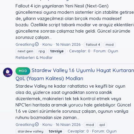
Fallout 4 için yayınlanan Yeni Nesil (Next-Gen)
güncellemesi oyuna modern sistemler için stabilite getirse
de, yılların vazgeçilmezi olan birçok modu maalesef
bozdu. Özellikle script tabanlı modlar ve arayüz eklentileri
güncelleme sonrası çalışmaz hale geldi. Güncel sürümde
sorunsuz çalışan...
Greatking
Konu
16 Nisan 2026
fallout 4
mod
Cevaplar: 0
Forum:
Oyun
next gen
rpg
tavsiye
Rehberleri & Modlar
Stardew Valley 1.6 Uyumlu Hayat Kurtaran
MOD
QoL (Yaşam Kalitesi) Modları
Stardew Valley ne kadar rahatlatıcı ve keyifli bir oyun
olsa da, yüzlerce saat oynadıktan sonra sandık
düzenlemek, makineleri tek tek kontrol etmek veya
NPC'leri haritada aramak yorucu hale gelebiliyor. Güncel
1.6 ve üzeri sürümlerle sorunsuz çalışan, oyunun vanilya
ruhunu bozmadan size zaman...
Greatking
Konu
16 Nisan 2026
mod
qol
Cevaplar: 0
Forum:
Oyun
stardew valley
tavsiye