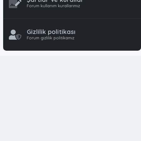
Forum kullanım kurallarımız
Gizlilik politikası
Forum gizlilik politikamız
OynFrm
Oyun Haberleri, Oyun İncelemeleri ve Oyunlar
hakkında kapsamlı Türkçe 🇹🇷 bir destek forumudur. Tamamı
ile gönüllü ekibi ile 'ücretsiz' ve 'karşılıksız' hizmet vermektedir!
Diğer Oyun Forumları markaları ile resmi hiç bir bağımız ve
başka şubemiz yoktur..