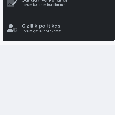
Forum kullanım kurallarımız
Gizlilik politikası
Forum gizlilik politikamız
OynFrm
Oyun Haberleri, Oyun İncelemeleri ve Oyunlar
hakkında kapsamlı Türkçe 🇹🇷 bir destek forumudur. Tamamı
ile gönüllü ekibi ile 'ücretsiz' ve 'karşılıksız' hizmet vermektedir!
Diğer Oyun Forumları markaları ile resmi hiç bir bağımız ve
başka şubemiz yoktur..