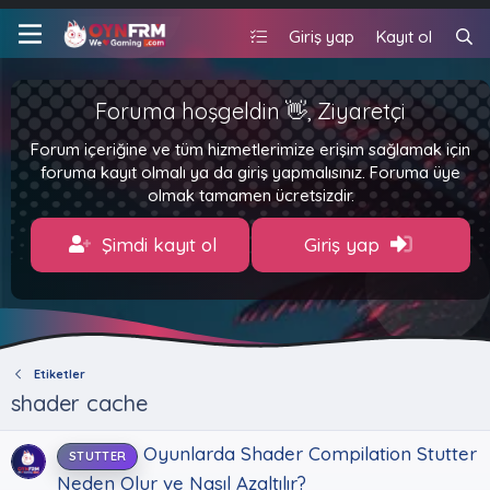
Giriş yap
Kayıt ol
Foruma hoşgeldin 👋, Ziyaretçi
Forum içeriğine ve tüm hizmetlerimize erişim sağlamak için
foruma kayıt olmalı ya da giriş yapmalısınız. Foruma üye
olmak tamamen ücretsizdir.
Şimdi kayıt ol
Giriş yap
Etiketler
shader cache
Oyunlarda Shader Compilation Stutter
STUTTER
Neden Olur ve Nasıl Azaltılır?