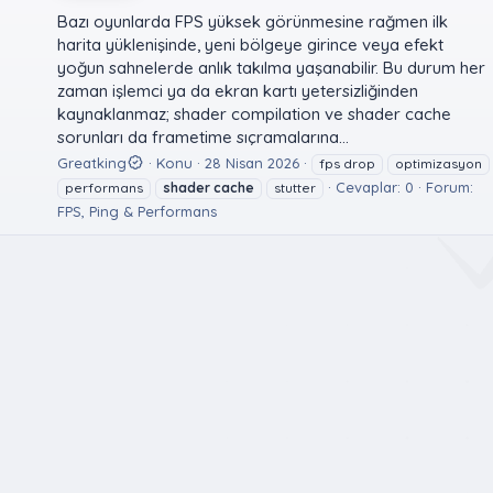
Bazı oyunlarda FPS yüksek görünmesine rağmen ilk
harita yüklenişinde, yeni bölgeye girince veya efekt
yoğun sahnelerde anlık takılma yaşanabilir. Bu durum her
zaman işlemci ya da ekran kartı yetersizliğinden
kaynaklanmaz; shader compilation ve shader cache
sorunları da frametime sıçramalarına...
Greatking
Konu
28 Nisan 2026
fps drop
optimizasyon
Cevaplar: 0
Forum:
performans
shader
cache
stutter
FPS, Ping & Performans