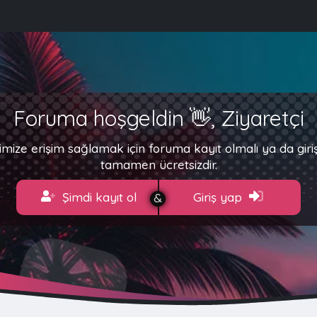
Foruma hoşgeldin 👋, Ziyaretçi
imize erişim sağlamak için foruma kayıt olmalı ya da gir
tamamen ücretsizdir.
Şimdi kayıt ol
Giriş yap