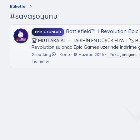
Etiketler
#savaşoyunu
Battlefield™ 1 Revolution Epic
EPIK OYUNLAR
🏆 MUTLAKA AL — TARİHİN EN DÜŞÜK FİYATI 🏷️ Battl
Revolution şu anda Epic Games üzerinde indirime gird
Greatking
Konu
18 Haziran 2026
#aksiyonoyunu
İndirimler