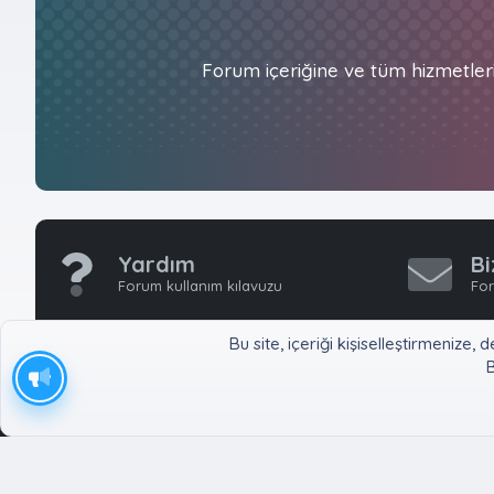
Forum içeriğine ve tüm hizmetler
Yardım
Bi
Forum kullanım kılavuzu
For
Bu site, içeriği kişiselleştirmeniz
B