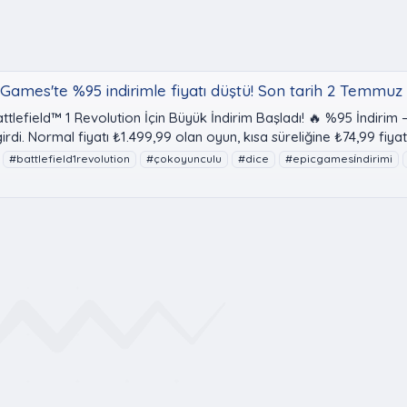
 Games'te %95 indirimle fiyatı düştü! Son tarih 2 Temmuz
efield™ 1 Revolution İçin Büyük İndirim Başladı! 🔥 %95 İndirim 
i. Normal fiyatı ₺1.499,99 olan oyun, kısa süreliğine ₺74,99 fiyatıy
#battlefield1revolution
#çokoyunculu
#dice
#epicgamesi̇ndirimi