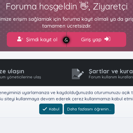
Foruma hoşgeldin 👋, Ziyaretçi
imize erişim sağlamak için foruma kayıt olmalı ya da gir
tamamen ücretsizdir.
Şimdi kayıt ol
Giriş yap
ze ulaşın
Şartlar ve kura
um yöneticilerine ulaş
Forum kullanım kurallar
e, deneyiminizi uyarlamanıza ve kaydolduğunuzda oturumunuzu açık tu
u siteyi kullanmaya devam ederek çerez kullanmamızı kabul etmiş
Kabul
Daha fazlasını öğrenin…