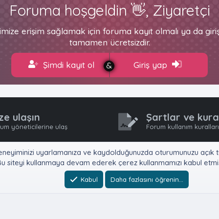
Foruma hoşgeldin 👋, Ziyaretçi
imize erişim sağlamak için foruma kayıt olmalı ya da gir
tamamen ücretsizdir.
Şimdi kayıt ol
Giriş yap
ze ulaşın
Şartlar ve kura
um yöneticilerine ulaş
Forum kullanım kurallar
e, deneyiminizi uyarlamanıza ve kaydolduğunuzda oturumunuzu açık tu
u siteyi kullanmaya devam ederek çerez kullanmamızı kabul etmiş
Kabul
Daha fazlasını öğrenin…