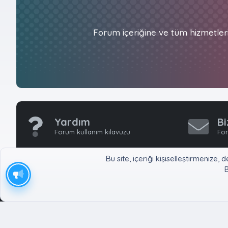
Forum içeriğine ve tüm hizmetler
Yardım
Bi
Forum kullanım kılavuzu
For
Bu site, içeriği kişiselleştirmeniz
B