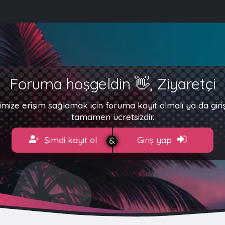
Foruma hoşgeldin 👋, Ziyaretçi
imize erişim sağlamak için foruma kayıt olmalı ya da gir
tamamen ücretsizdir.
Şimdi kayıt ol
Giriş yap