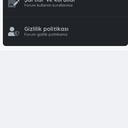
Forum kullanım kurallarımız
Gizlilik politikası
Forum gizlilik politikamız
OynFrm
Oyun Haberleri, Oyun İncelemeleri ve Oyunlar
hakkında kapsamlı Türkçe 🇹🇷 bir destek forumudur. Tamamı
ile gönüllü ekibi ile 'ücretsiz' ve 'karşılıksız' hizmet vermektedir!
Diğer Oyun Forumları markaları ile resmi hiç bir bağımız ve
başka şubemiz yoktur..