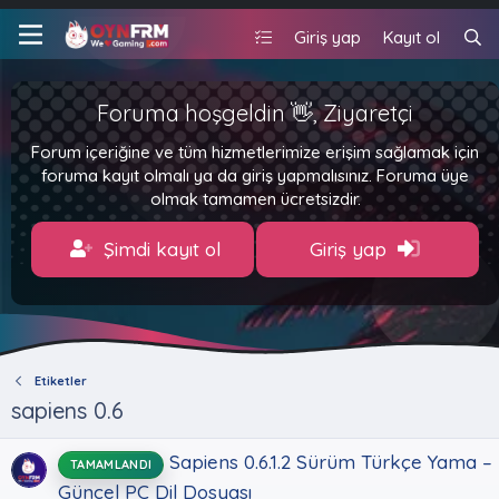
Giriş yap
Kayıt ol
Foruma hoşgeldin 👋, Ziyaretçi
Forum içeriğine ve tüm hizmetlerimize erişim sağlamak için
foruma kayıt olmalı ya da giriş yapmalısınız. Foruma üye
olmak tamamen ücretsizdir.
Şimdi kayıt ol
Giriş yap
Etiketler
sapiens 0.6
Sapiens 0.6.1.2 Sürüm Türkçe Yama –
TAMAMLANDI
Güncel PC Dil Dosyası