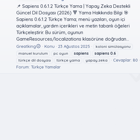
📌 Sapiens 0.6.1.2 Türkçe Yama | Yapay Zeka Destekli
Güncel Dil Dosyası (2026) 🔻 Yama Hakkında Bilgi 🎯
Sapiens 0.6.1.2 Türkçe Yama; menü yazıları, oyun içi
açıklamalar, yardım içerikleri ve metin tabanlı öğeleri
Türkçeleştirir. Bu sürüm, oyunun
GameResources/localizations klasörüne doğrudan...
Greatking
Konu
23 Ağustos 2025
koloni simülasyonu
manuel kurulum
pc oyun
sapiens
sapiens
0.6
Cevaplar: 80
türkçe dil dosyası
türkçe yama
yapay zeka
Forum:
Türkçe Yamalar