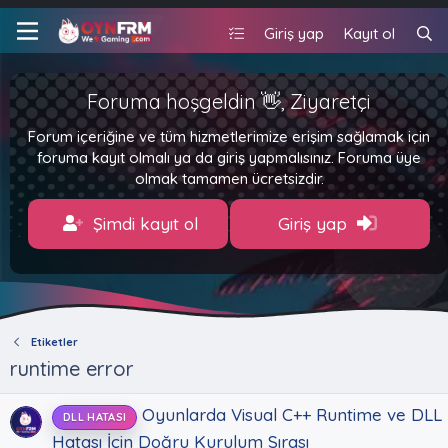
Giriş yap
Kayıt ol
Foruma hoşgeldin 👋, Ziyaretçi
Forum içeriğine ve tüm hizmetlerimize erişim sağlamak için
foruma kayıt olmalı ya da giriş yapmalısınız. Foruma üye
olmak tamamen ücretsizdir.
Şimdi kayıt ol
Giriş yap
Etiketler
runtime error
Oyunlarda Visual C++ Runtime ve DLL
DLL HATASI
Hatası İçin Doğru Kurulum Sırası