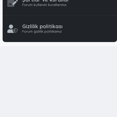
Forum kullanım kurallarımız
Gizlilik politikası
Forum gizlilik politikamız
OynFrm
Oyun Haberleri, Oyun İncelemeleri ve Oyunlar
hakkında kapsamlı Türkçe 🇹🇷 bir destek forumudur. Tamamı
ile gönüllü ekibi ile 'ücretsiz' ve 'karşılıksız' hizmet vermektedir!
Diğer Oyun Forumları markaları ile resmi hiç bir bağımız ve
başka şubemiz yoktur..